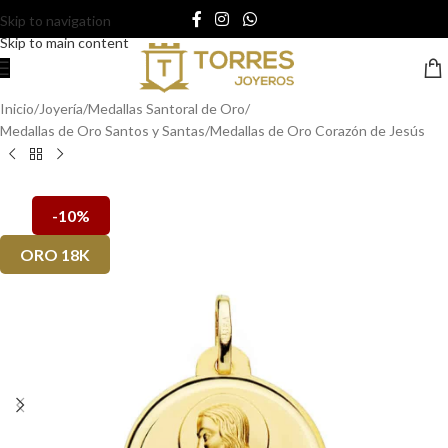
Skip to navigation
Skip to main content
Inicio
/
Joyería
/
Medallas Santoral de Oro
/
Medallas de Oro Santos y Santas
/
Medallas de Oro Corazón de Jesús
-10%
ORO 18K