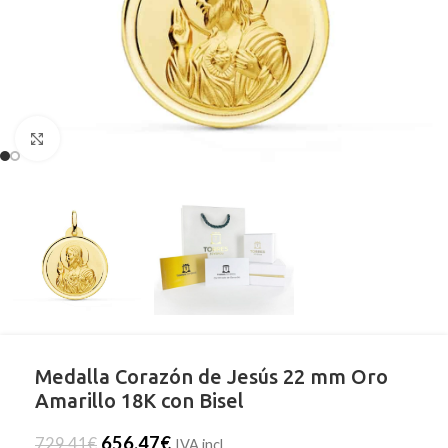
Clic para ampliar
Medalla Corazón de Jesús 22 mm Oro
Amarillo 18K con Bisel
656,47
€
729,41
€
IVA incl.