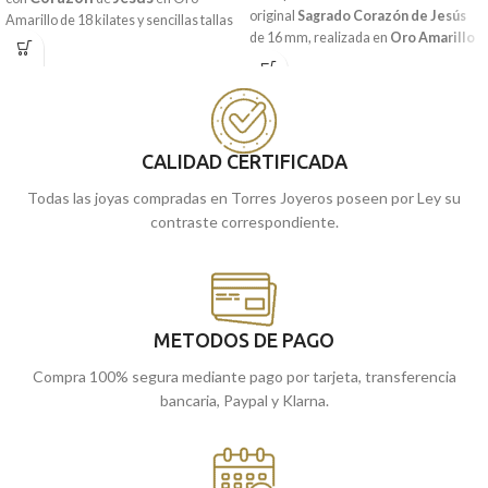
original
Sagrado
Corazón
de
Jesús
Amarillo
de 18 kilates y sencillas tallas
de 16 mm, realizada en
Oro Amarillo
laterales.
de 18 kilates y acompañada por
Puedes encontrarla en nuestras
sencilla terminación lisa brillo. Joya de
tiendas de Málaga, o comprarla
tamaño aparente, que durará para
online y te la enviamos a casa.
toda la vida.
CALIDAD CERTIFICADA
Encuéntrala
en nuestras tiendas
Málaga
cómprala
de
, o
online y te
Todas las joyas compradas en Torres Joyeros poseen por Ley su
la llevamos a casa.
contraste correspondiente.
METODOS DE PAGO
Compra 100% segura mediante pago por tarjeta, transferencia
bancaria, Paypal y Klarna.