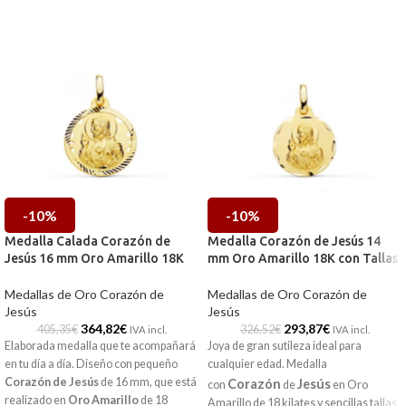
-10%
-10%
Medalla Calada Corazón de
Medalla Corazón de Jesús 14
Jesús 16 mm Oro Amarillo 18K
mm Oro Amarillo 18K con Tallas
Medallas de Oro Corazón de
Medallas de Oro Corazón de
Jesús
Jesús
364,82
€
293,87
€
405,35
€
326,52
€
IVA incl.
IVA incl.
Elaborada medalla que te acompañará
Joya de gran sutileza ideal para
en tu día a día. Diseño con pequeño
cualquier edad. Medalla
Corazón
de
Jesús
de 16 mm, que está
Corazón
Jesús
con
de
en
Oro
realizado en
Oro Amarillo
de 18
Amarillo
de 18 kilates y sencillas tallas