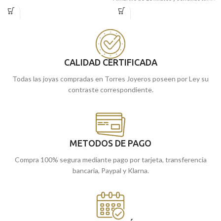
kilates y acompañada por unas
laterales.
elaboradas tallas laterales y detalles
Puedes encontrarla en nuestras
calados. Estamos seguros de que es la
tiendas de Málaga, o comprarla
joya perfecta que estabas buscando.
online y te la enviamos a casa.
Encuéntrala
en nuestras tiendas
CALIDAD CERTIFICADA
Málaga
cómprala
de
, o
online y te
la enviamos a casa.
Todas las joyas compradas en Torres Joyeros poseen por Ley su
contraste correspondiente.
METODOS DE PAGO
Compra 100% segura mediante pago por tarjeta, transferencia
bancaria, Paypal y Klarna.