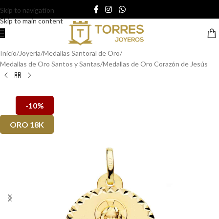
Skip to navigation
Skip to main content
Inicio
/
Joyería
/
Medallas Santoral de Oro
/
Medallas de Oro Santos y Santas
/
Medallas de Oro Corazón de Jesús
-10%
ORO 18K