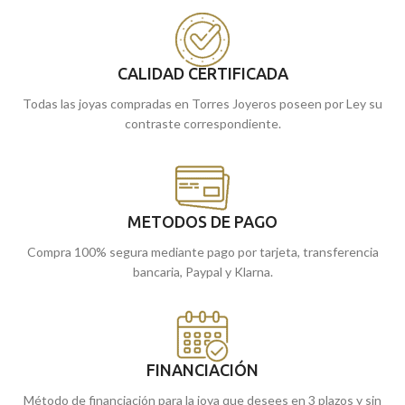
Puedes encontrarla en nuestras
calados. Estamos seguros de que es la
tiendas de Málaga, o comprarla
joya perfecta que estabas buscando.
online y te la enviamos a casa.
Encuéntrala
en nuestras tiendas
CALIDAD CERTIFICADA
Málaga
cómprala
de
, o
online y te
la enviamos a casa.
Todas las joyas compradas en Torres Joyeros poseen por Ley su
contraste correspondiente.
METODOS DE PAGO
Compra 100% segura mediante pago por tarjeta, transferencia
bancaria, Paypal y Klarna.
FINANCIACIÓN
Método de financiación para la joya que desees en 3 plazos y sin