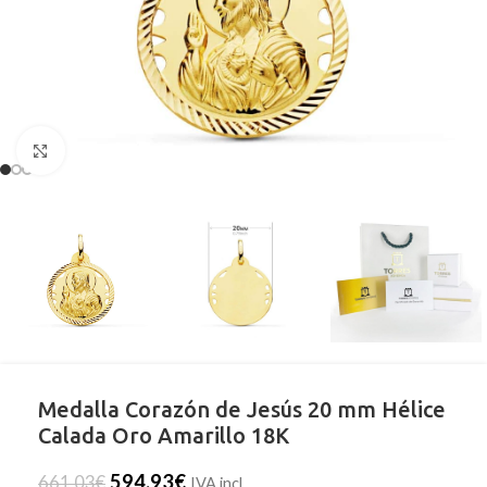
Clic para ampliar
Medalla Corazón de Jesús 20 mm Hélice
Calada Oro Amarillo 18K
594,93
€
661,03
€
IVA incl.