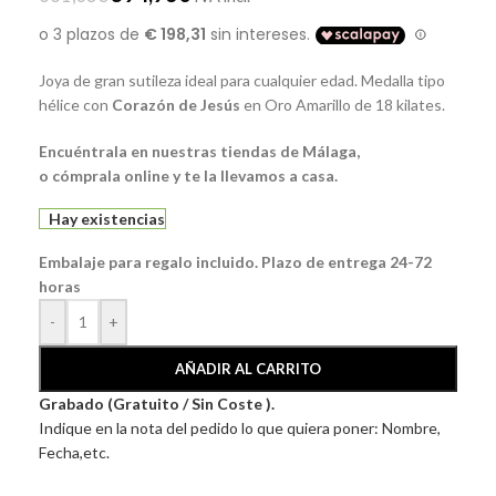
Joya de gran sutileza ideal para cualquier edad. Medalla tipo
hélice con
Corazón de Jesús
en
Oro Amarillo
de 18 kilates.
Encuéntrala
en nuestras tiendas de
Málaga
,
o
cómprala
online y te la llevamos a casa.
Hay existencias
Embalaje para regalo incluido. Plazo de entrega 24-72
horas
-
+
AÑADIR AL CARRITO
Grabado (Gratuito / Sin Coste ).
Indique en la nota del pedido lo que quiera poner: Nombre,
Fecha,etc.