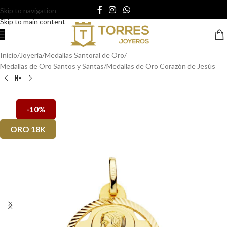
Skip to navigation
Skip to main content
Inicio
/
Joyería
/
Medallas Santoral de Oro
/
Medallas de Oro Santos y Santas
/
Medallas de Oro Corazón de Jesús
-10%
ORO 18K