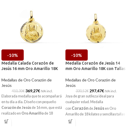
-10%
-10%
Medalla Calada Corazón de
Medalla Corazón de Jesús 14
Jesús 16 mm Oro Amarillo 18K
mm Oro Amarillo 18K con Tallas
Medallas de Oro Corazón de
Medallas de Oro Corazón de
Jesús
Jesús
369,27
€
297,47
€
410,30
€
330,52
€
IVA incl.
IVA incl.
Elaborada medalla que te acompañará
Joya de gran sutileza ideal para
en tu día a día. Diseño con pequeño
cualquier edad. Medalla
Corazón
de
Jesús
de 16 mm, que está
Corazón
Jesús
con
de
en
Oro
realizado en
Oro Amarillo
de 18
Amarillo
de 18 kilates y sencillas tallas
kilates y acompañada por unas
laterales.
elaboradas tallas laterales y detalles