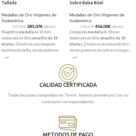
Tallada
Sobre Balsa Bisel
Medallas de Oro Vírgenes de
Medallas de Oro Vírgenes de
Sudamérica
Sudamérica
385,07
€
456,00
€
427,86
€
506,67
€
IVA incl.
IVA incl.
Magnifica
medalla
de 16 mm
Estupenda
medalla
de 18 mm
elaborada en
Oro amarillo de 18
elaborada en
Oro amarillo de 18
kilates
. Diseño de una elegante
kilates
. Diseño en terminación brillo,
terminación brillo, donde podemos
donde podemos encontrar la imagen
encontrar la imagen central, de la tan
central de la
"Virgen Caridad del
querida y venerada
«Virgen de
Cobre"
, o también conocida como
Altagracia»
, con un sencillo tallado
"Cachita"
, con un moderno y diferente
lateral. Tu medalla con la patrona de la
borde con bisel. Patrona de Cuba, que
Republica Dominicana, la tienes
podrás llevarla siempre contigo en esta
CALIDAD CERTIFICADA
disponible en nuestra web. Una joya
joya atemporal y duradera para
para toda la vida.
siempre.
Todas las joyas compradas en Torres Joyeros poseen por Ley su
contraste correspondiente.
Puedes encontrarla en nuestras
tiendas de Málaga
, o comprarla
online y te la llevamos a casa.
METODOS DE PAGO