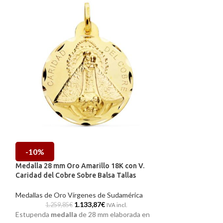
-10%
-10%
Medalla 28 mm Oro Amarillo 18K con V.
Medalla Orla Vir
Caridad del Cobre Sobre Balsa Tallas
mm Oro Amarillo
Medallas de Oro Vírgenes de Sudamérica
Medallas de Oro V
1.133,87
€
1.259,85
€
1.550,02
IVA incl.
Estupenda
medalla
de 28 mm elaborada en
Una joya que perd