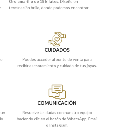
Oro amarillo de 18 kilates
. Diseño en
Preciosa medalla 
r
terminación brillo, donde podemos encontrar
realizada en Oro A
la imagen central de la
"Virgen Caridad del
de 43 x 26 milíme
"
,
Cobre"
, o también conocida como
"Cachita"
,
imagen central con
con un cásico y diferente borde tallado.
y elaborado tallado
e
Patrona de Cuba, que podrás llevarla siempre
contigo en esta joya atemporal y duradera
para siempre.
CUIDADOS
Puedes encontrarla en nuestras tiendas
ue
Puedes acceder al punto de venta para
de Málaga, o comprarla online y te la
recibir asesoramiento y cuidado de tus joyas.
llevamos a casa.
COMUNICACIÓN
 un
Resuelve las dudas con nuestro equipo
do.
haciendo clic en el botón de WhatsApp, Email
o Instagram.