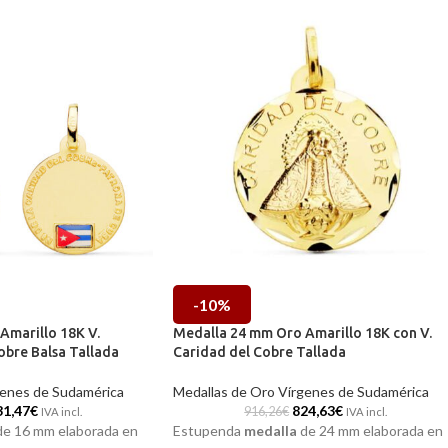
-10%
Amarillo 18K V.
Medalla 24 mm Oro Amarillo 18K con V.
obre Balsa Tallada
Caridad del Cobre Tallada
genes de Sudamérica
Medallas de Oro Vírgenes de Sudamérica
31,47
€
824,63
€
916,26
€
IVA incl.
IVA incl.
e 16 mm elaborada en
Estupenda
medalla
de 24 mm elaborada en