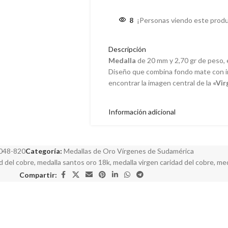
8
¡Personas viendo este produ
Descripción
Medalla
de 20 mm y 2,70 gr de peso,
Diseño que combina fondo mate con i
encontrar la imagen central de la
«Vir
Información adicional
048-820
Categoría:
Medallas de Oro Vírgenes de Sudamérica
d del cobre
,
medalla santos oro 18k
,
medalla virgen caridad del cobre
,
med
Compartir: