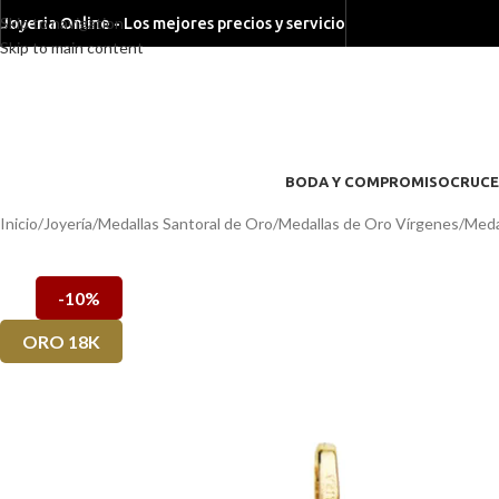
Skip to navigation
Joyeria Online - Los mejores precios y servicio
Skip to main content
BODA Y COMPROMISO
CRUCE
Inicio
/
Joyería
/
Medallas Santoral de Oro
/
Medallas de Oro Vírgenes
/
Meda
-10%
ORO 18K