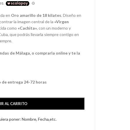
ada en
Oro amarillo de 18 kilates
. Diseño en
ontrar la imagen central de la
«Virgen
ocida como
«Cachita»
, con un moderno y
Cuba, que podrás llevarla siempre contigo en
iempre.
ndas de Málaga, o comprarla online y te la
o de entrega 24-72 horas
IR AL CARRITO
quiera poner: Nombre, Fecha,etc.