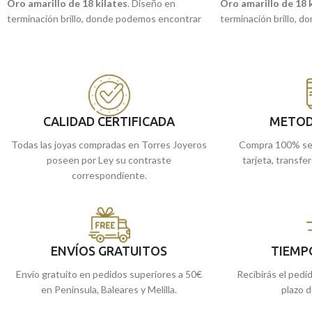
Oro amarillo de 18 kilates
. Diseño en
Oro amarillo de 18 
terminación brillo, donde podemos encontrar
terminación brillo, 
la imagen central de la
"Virgen Caridad del
la imagen central de 
Cobre"
, o también conocida como
"Cachita"
,
Cobre"
, o también 
con un moderno y diferente borde con bisel.
con un moderno y dife
Patrona de Cuba, que podrás llevarla siempre
Patrona de Cuba, que
contigo en esta joya atemporal y duradera
contigo en esta joya
para siempre.
para siempre.
CALIDAD CERTIFICADA
METOD
Puedes encontrarla en nuestras tiendas
Puedes encontrarla
Todas las joyas compradas en Torres Joyeros
Compra 100% se
de Málaga, o comprarla online y te la
de Málaga, o comprar
poseen por Ley su contraste
tarjeta, transfe
llevamos a casa.
llevamos a casa.
correspondiente.
ENVÍOS GRATUITOS
TIEMP
Envío gratuito en pedidos superiores a 50€
Recibirás el pedi
en Península, Baleares y Melilla.
plazo d