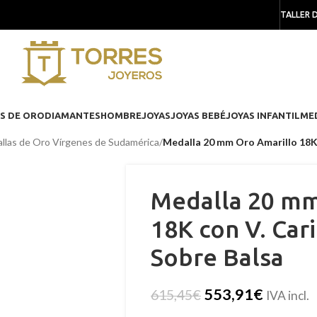
TALLER 
S DE ORO
DIAMANTES
HOMBRE
JOYAS
JOYAS BEBÉ
JOYAS INFANTIL
ME
llas de Oro Vírgenes de Sudamérica
/
Medalla 20 mm Oro Amarillo 18K 
Medalla 20 mm
18K con V. Car
Sobre Balsa
553,91
€
615,45
€
IVA incl.