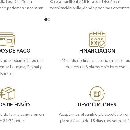
kilates
. Diseño en
Oro amarillo de 18 kilates
. Diseño en
donde podemos encontrar
terminación brillo, donde podemos encontra
la
"Virgen Caridad del
la imagen central de la
"Virgen Caridad del
conocida como
"Cachita"
,
Cobre"
, o también conocida como
"Cachita
rente tallado lateral.
con un moderno y diferente tallado lateral.
 podrás llevarla siempre
Patrona de Cuba, que podrás llevarla siempr
 atemporal y duradera
contigo en esta joya atemporal y duradera
para siempre.
OS DE PAGO
FINANCIACIÓN
 en nuestras tiendas
Puedes encontrarla en nuestras tiendas
gura mediante pago por
Método de financiación para la joya q
la online y te la
de Málaga, o comprarla online y te la
rencia bancaria, Paypal y
desees en 3 plazos y sin intereses.
llevamos a casa.
Klarna.
OS DE ENVÍO
DEVOLUCIONES
do de forma segura en un
Aceptamos el cambio y/o devolución en
e 24/72 horas.
plazo máximo de 15 días tras ser recibi