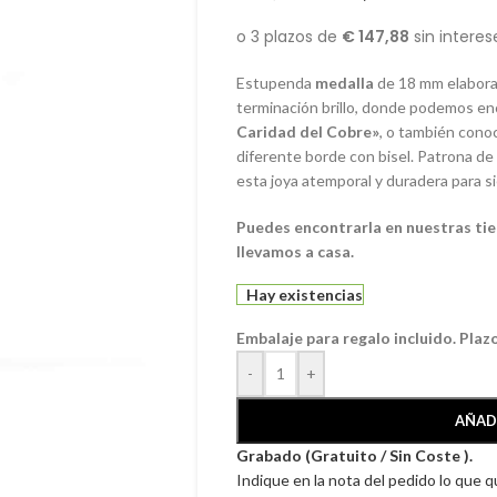
Estupenda
medalla
de 18 mm elabor
terminación brillo, donde podemos enc
Caridad del Cobre»
, o también con
diferente borde con bisel. Patrona de
esta joya atemporal y duradera para s
Puedes encontrarla en nuestras ti
llevamos a casa.
Hay existencias
Embalaje para regalo incluido. Plaz
-
+
AÑAD
Grabado (Gratuito / Sin Coste ).
Indique en la nota del pedido lo que 