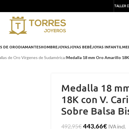
TALLER 
S DE ORO
DIAMANTES
HOMBRE
JOYAS
JOYAS BEBÉ
JOYAS INFANTIL
ME
llas de Oro Vírgenes de Sudamérica
/
Medalla 18 mm Oro Amarillo 18K 
Medalla 18 mm
18K con V. Car
Sobre Balsa Bi
443,66
€
492,95
€
IVA incl.