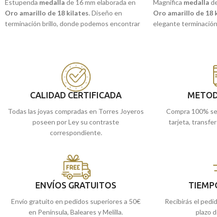
Estupenda
medalla
de 16 mm elaborada en
Magnifica
medalla
de
Oro amarillo de 18 kilates
. Diseño en
Oro amarillo de 18 
terminación brillo, donde podemos encontrar
elegante terminación
la imagen central de la
"Virgen Caridad del
encontrar la imagen c
Cobre"
, o también conocida como
"Cachita"
,
y venerada
«Virgen d
con un moderno y diferente tallado lateral.
sencillo tallado latera
Patrona de Cuba, que podrás llevarla siempre
patrona de la Republi
contigo en esta joya atemporal y duradera
disponible en nuestr
para siempre.
toda la vida.
CALIDAD CERTIFICADA
METOD
Puedes encontrarla en nuestras tiendas
Todas las joyas compradas en Torres Joyeros
Compra 100% se
de Málaga, o comprarla online y te la
poseen por Ley su contraste
tarjeta, transfe
llevamos a casa.
correspondiente.
ENVÍOS GRATUITOS
TIEMP
Envío gratuito en pedidos superiores a 50€
Recibirás el pedi
en Península, Baleares y Melilla.
plazo d