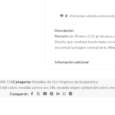
8
¡Personas viendo este produ
Descripción
Medalla
de 18 mm y 2,25 gr de peso,
Diseño que combina fondo mate con 
encontrar la imagen central de la
«Vir
Información adicional
048-118
Categoría:
Medallas de Oro Vírgenes de Sudamérica
d del cobre
,
medalla santos oro 18k
,
medalla virgen caridad del cobre
,
med
Compartir: