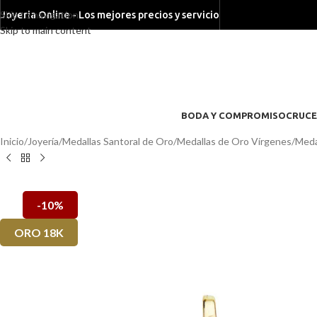
Skip to navigation
Joyeria Online - Los mejores precios y servicio
Skip to main content
BODA Y COMPROMISO
CRUCE
Inicio
/
Joyería
/
Medallas Santoral de Oro
/
Medallas de Oro Vírgenes
/
Meda
-10%
ORO 18K