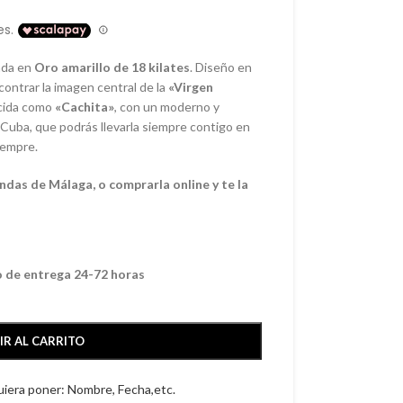
ada en
Oro amarillo de 18 kilates
. Diseño en
ontrar la imagen central de la
«Virgen
ocida como
«Cachita»
, con un moderno y
 Cuba, que podrás llevarla siempre contigo en
iempre.
endas de Málaga
, o comprarla online y te la
o de entrega 24-72 horas
IR AL CARRITO
quiera poner: Nombre, Fecha,etc.