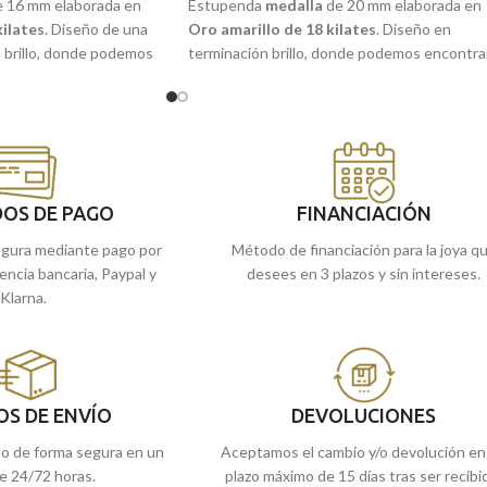
 16 mm elaborada en
Estupenda
medalla
de 20 mm elaborada en
kilates
. Diseño de una
Oro amarillo de 18 kilates
. Diseño en
 brillo, donde podemos
terminación brillo, donde podemos encontra
entral, de la tan querida
la imagen central de la
"Virgen Caridad del
e Altagracia»
, con un
Cobre"
, o también conocida como
"Cachita
l. Tu medalla con la
con un moderno y diferente borde con bisel.
ca Dominicana, la tienes
Patrona de Cuba, que podrás llevarla siempr
a web. Una joya para
contigo en esta joya atemporal y duradera
para siempre.
OS DE PAGO
FINANCIACIÓN
Puedes encontrarla en nuestras tiendas
gura mediante pago por
Método de financiación para la joya q
de Málaga, o comprarla online y te la
rencia bancaria, Paypal y
desees en 3 plazos y sin intereses.
llevamos a casa.
Klarna.
OS DE ENVÍO
DEVOLUCIONES
do de forma segura en un
Aceptamos el cambio y/o devolución en
e 24/72 horas.
plazo máximo de 15 días tras ser recibi