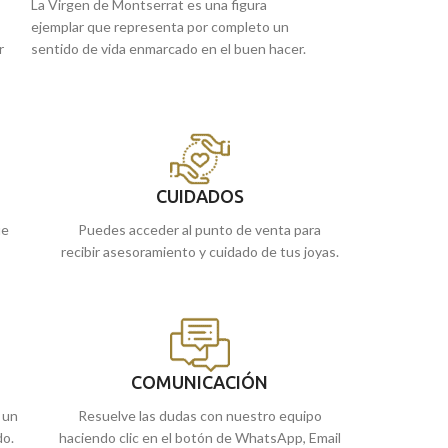
La Virgen de Montserrat es una figura
Joya de gran sutil
ejemplar que representa por completo un
edad. Medalla de 
r
sentido de vida enmarcado en el buen hacer.
Laguna y Virgen C
Ella la puedes encontrar en esta medalla tipo
amarillo de 18 kil
"
,
silueta realizada en excelente oro amarillo de
relieve y tallada.
18 kilates, con 14 mm y un realistas detalles
Puedes encontrar
e
tallados en su borde para darle un toque más
de Málaga, o si l
original.
encargarla online
CUIDADOS
ue
Puedes acceder al punto de venta para
recibir asesoramiento y cuidado de tus joyas.
COMUNICACIÓN
 un
Resuelve las dudas con nuestro equipo
do.
haciendo clic en el botón de WhatsApp, Email