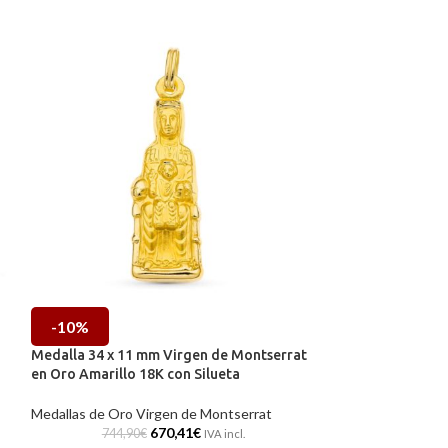
-10%
-10%
Medalla 34 x 11 mm Virgen de Montserrat
Medalla Escapula
en Oro Amarillo 18K con Silueta
Virgen Candelar
Medallas de Oro Virgen de Montserrat
Medallas de Oro E
670,41
€
744,90
€
547,73
IVA incl.