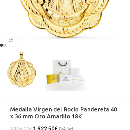
Clic para ampliar
Medalla Virgen del Rocío Pandereta 40
x 36 mm Oro Amarillo 18K
1.922,50
€
2.136,11
€
IVA incl.