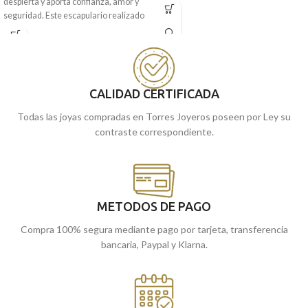
despierta y aporta confianza, amor y
Rocio
y una excelente terminación
seguridad. Este escapulario realizado
brillo con elegante biselado lateral. La
en Oro amarillo de 18 kilates, contiene
joya que has estado buscando durante
a ambos en 18 mm de diámetro.
tanto tiempo la tienes disponible en
Llévalo siempre contigo.
Torres Joyeros.
Encuéntrala
tiendas
en nuestras
Recógela
en nuestras tiendas de
CALIDAD CERTIFICADA
Málaga
cómprala
de
, o
online y te
cómprala
Málaga, o
online y te la
la llevamos a casa.
enviamos a casa.
Todas las joyas compradas en Torres Joyeros poseen por Ley su
contraste correspondiente.
METODOS DE PAGO
Compra 100% segura mediante pago por tarjeta, transferencia
bancaria, Paypal y Klarna.