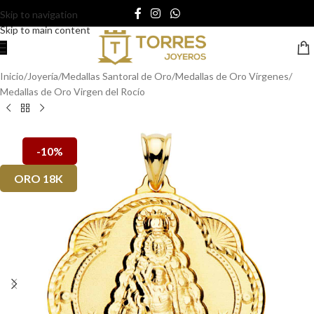
Skip to navigation
Skip to main content
Inicio
/
Joyería
/
Medallas Santoral de Oro
/
Medallas de Oro Vírgenes
/
Medallas de Oro Virgen del Rocío
-10%
ORO 18K