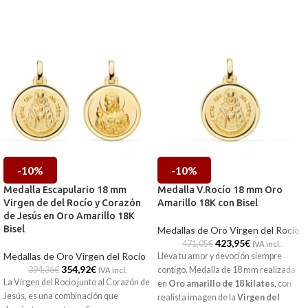
-10%
-10%
Medalla Escapulario 18 mm
Medalla V.Rocío 18 mm Oro
Virgen de del Rocío y Corazón
Amarillo 18K con Bisel
de Jesús en Oro Amarillo 18K
Bisel
Medallas de Oro Virgen del Rocío
423,95
€
471,05
€
IVA incl.
Medallas de Oro Virgen del Rocío
Lleva tu amor y devoción siempre
354,92
€
394,36
€
contigo. Medalla de 18 mm realizada
IVA incl.
La Virgen del Rocio junto al Corazón de
en
Oro amarillo de 18 kilates
, con
Jesús, es una combinación que
realista imagen de la
Virgen del