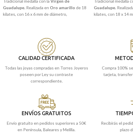
Tradicional medalla con la
Virgen de
Tradicional medalla c
Guadalupe.
Realizada en
Oro amarillo
de 18
Guadalupe.
Realizad
kilates, con 16 x 6 mm de diámetro,
kilates, con 18 x 14 
acompañada por un precioso y elegante cerco
tallados con imagen a
que recoge a la virgen.
Recógela
en nuestr
Recógela
en nuestras tiendas de
Málaga
, o
cómprala
online y te
cómprala
online y te la llevamos a casa.
CALIDAD CERTIFICADA
METOD
Todas las joyas compradas en Torres Joyeros
Compra 100% se
poseen por Ley su contraste
tarjeta, transfe
correspondiente.
ENVÍOS GRATUITOS
TIEMP
Envío gratuito en pedidos superiores a 50€
Recibirás el pedi
en Península, Baleares y Melilla.
plazo d