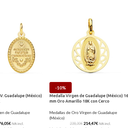
-10%
 V. Guadalupe (México)
Medalla Virgen de Guadalupe (México) 1
K
mm Oro Amarillo 18K con Cerco
gen de Guadalupe
Medallas de Oro Virgen de Guadalupe
(México)
76,05
€
214,47
€
238,30
€
IVA incl.
IVA incl.