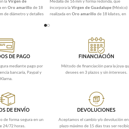
on la
Virgen de
Medalla de 16 mm y forma redonda, que
a en
Oro amarillo
de 18
incorpora la
Virgen de Guadalupe
(México)
mm de diámetro y detalles
realizada en
Oro amarillo
de 18 kilates, en
 relieve.
terminación brillo y detalles tallados a relieve
que incorpora a su alrededor un más que
as tiendas de
Málaga
, o
original cerco calado. Joya de gran sutileza
 la llevamos a casa.
perfecta para ti o regalar a quien más quiera
Recógela
en nuestras tiendas de
Málaga
,
cómprala
online y te la llevamos a casa.
OS DE PAGO
FINANCIACIÓN
gura mediante pago por
Método de financiación para la joya q
rencia bancaria, Paypal y
desees en 3 plazos y sin intereses.
Klarna.
OS DE ENVÍO
DEVOLUCIONES
do de forma segura en un
Aceptamos el cambio y/o devolución en
e 24/72 horas.
plazo máximo de 15 días tras ser recibi