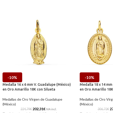
-10%
-10%
Medalla 16 x 6 mm V. Guadalupe (México)
Medalla 18 x 14 mm
en Oro Amarillo 18K con Silueta
en Oro Amarillo 18
Medallas de Oro Virgen de Guadalupe
Medallas de Oro Vir
(México)
(México)
202,31
€
2
224,79
€
306,72
€
IVA incl.