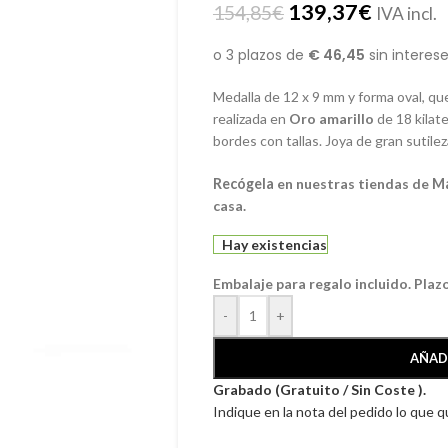
139,37
€
154,85
€
IVA incl.
Medalla de 12 x 9 mm y forma oval, qu
realizada en
Oro amarillo
de 18 kilate
bordes con tallas. Joya de gran sutilez
Recógela
en nuestras tiendas de
M
casa.
Hay existencias
Embalaje para regalo incluido. Plaz
-
+
AÑAD
Grabado (Gratuito / Sin Coste ).
Indique en la nota del pedido lo que 