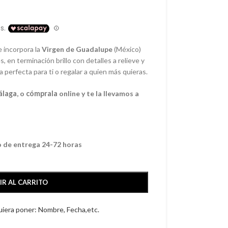
e incorpora la
Virgen de Guadalupe
(México)
s, en terminación brillo con detalles a relieve y
a perfecta para ti o regalar a quien más quieras.
álaga
, o
cómprala
online y te la llevamos a
o de entrega 24-72 horas
IR AL CARRITO
quiera poner: Nombre, Fecha,etc.