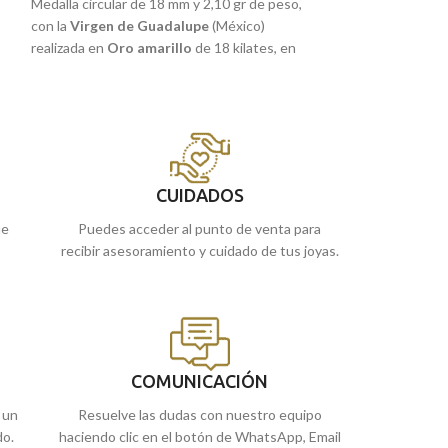
Medalla circular de 18 mm y 2,10 gr de peso,
Medalla de 18 x 14
con la
Virgen de Guadalupe
(México)
incorpora la
Virge
realizada en
Oro amarillo
de 18 kilates, en
realizada en
Oro a
,
terminación mate con detalles tallados a
terminación brillo 
relieve. Joya de gran sutileza perfecta para ti
preciosas tallas e
o regalar a quien más quieras.
sutileza perfecta 
s.
quieras, que inco
Recógela
en nuestras tiendas de
Málaga
, o
bandera.
 o
cómprala
online y te la llevamos a casa.
Recógela
en nues
CUIDADOS
cómprala
online 
ue
Puedes acceder al punto de venta para
recibir asesoramiento y cuidado de tus joyas.
COMUNICACIÓN
 un
Resuelve las dudas con nuestro equipo
do.
haciendo clic en el botón de WhatsApp, Email