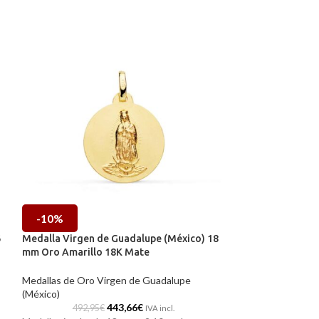
-10%
-10%
6
Medalla Virgen de Guadalupe (México) 18
Medalla Virgen 
mm Oro Amarillo 18K Mate
x 14 mm Oro Ama
Medallas de Oro Virgen de Guadalupe
Medallas de Oro 
(México)
(México)
443,66
€
492,95
€
387,33
IVA incl.