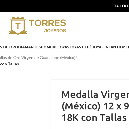
TALLER 
S DE ORO
DIAMANTES
HOMBRE
JOYAS
JOYAS BEBÉ
JOYAS INFANTIL
ME
llas de Oro Virgen de Guadalupe (México)
/
con Tallas
Medalla Virge
(México) 12 x 
18K con Tallas