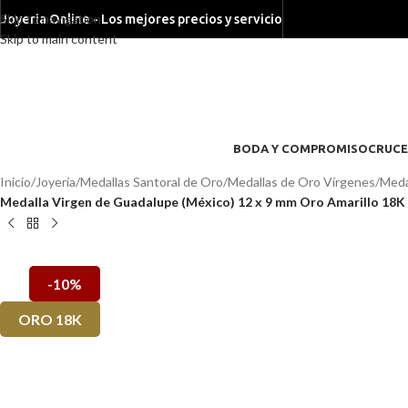
Skip to navigation
Joyeria Online - Los mejores precios y servicio
Skip to main content
BODA Y COMPROMISO
CRUCE
Inicio
/
Joyería
/
Medallas Santoral de Oro
/
Medallas de Oro Vírgenes
/
Meda
Medalla Virgen de Guadalupe (México) 12 x 9 mm Oro Amarillo 18K 
-10%
ORO 18K