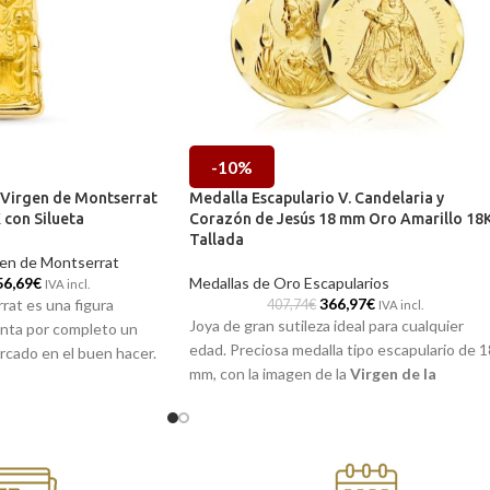
-10%
 Virgen de Montserrat
Medalla Escapulario V. Candelaria y
 con Silueta
Corazón de Jesús 18 mm Oro Amarillo 18
Tallada
gen de Montserrat
56,69
€
Medallas de Oro Escapularios
IVA incl.
366,97
€
rat es una figura
407,74
€
IVA incl.
Joya de gran sutileza ideal para cualquier
nta por completo un
edad. Preciosa medalla tipo escapulario de 1
rcado en el buen hacer.
mm, con la imagen de la
Virgen de la
rar en esta medalla tipo
Candelaria
y
Sagrado Corazón de Jesús
e
xcelente oro amarillo de
Oro Amarillo
de 18 kilates. Preciosos
y un realistas detalles
detalles laterales tallados que la hacen
 para darle un toque más
perfecta para ti.