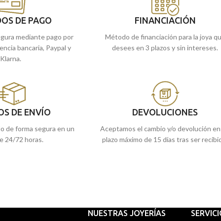
OS DE PAGO
FINANCIACIÓN
gura mediante pago por
Método de financiación para la joya q
rencia bancaria, Paypal y
desees en 3 plazos y sin intereses.
Klarna.
OS DE ENVÍO
DEVOLUCIONES
do de forma segura en un
Aceptamos el cambio y/o devolución en
e 24/72 horas.
plazo máximo de 15 días tras ser recibi
NUESTRAS JOYERÍAS
SERVIC