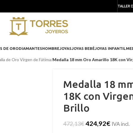
TALLER 
S DE ORO
DIAMANTES
HOMBRE
JOYAS
JOYAS BEBÉ
JOYAS INFANTIL
ME
lla de Oro Virgen de Fátima
/
Medalla 18 mm Oro Amarillo 18K con Vir
Medalla 18 mm
18K con Virge
Brillo
424,92
€
472,13
€
IVA incl.