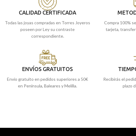
CALIDAD CERTIFICADA
METOD
Todas las joyas compradas en Torres Joyeros
Compra 100% se
poseen por Ley su contraste
tarjeta, transfe
correspondiente.
ENVÍOS GRATUITOS
TIEMP
Envío gratuito en pedidos superiores a 50€
Recibirás el pedi
en Península, Baleares y Melilla.
plazo d