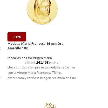
-10%
-10%
Medalla María Francesa 16 mm Oro
Medalla Orla Vi
K
Amarillo 18K
Oro Amarillo 18
Medallas de Oro Virgen María
Medallas de Oro 
241,43
€
268,26
€
386,29
IVA incl.
Lleva contigo siempre esta medalla de 16 mm
Joya de gran sutil
con la Virgen María Francesa. Tierna,
edad. Medalla con
8
protectora y cariñosa imagen realizada en Oro
Oro Amarillo
de 1
amarillo de 18 kilates, ideal para que la lleves
Recógela
en nues
n
siempre contigo.
cómprala
online 