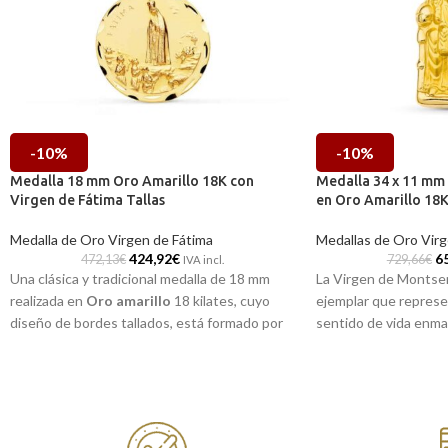
-10%
-10%
Medalla 18 mm Oro Amarillo 18K con
Medalla 34 x 11 mm
Virgen de Fátima Tallas
en Oro Amarillo 18K
Medalla de Oro Virgen de Fátima
Medallas de Oro Vir
424,92
€
6
472,13
€
729,66
€
IVA incl.
Una clásica y tradicional medalla de 18 mm
La Virgen de Montser
realizada en
Oro amarillo
18 kilates, cuyo
ejemplar que represe
diseño de bordes tallados, está formado por
sentido de vida enma
la imagen de la
Virgen de Fátima
a relieve
Ella la puedes encont
silueta realizada en e
18 kilates, con 14 mm 
tallados en su borde
original.