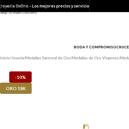
Skip to navigation
Joyeria Online - Los mejores precios y servicio
Skip to main content
BODA Y COMPROMISO
CRUCE
Inicio
/
Joyería
/
Medallas Santoral de Oro
/
Medallas de Oro Vírgenes
/
Meda
-10%
ORO 18K