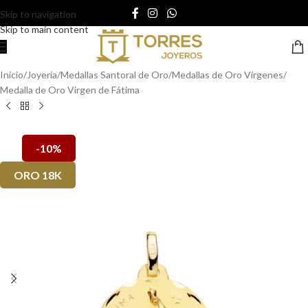
Skip to navigation
Skip to main content
Inicio
/
Joyería
/
Medallas Santoral de Oro
/
Medallas de Oro Vírgenes
/
Medalla de Oro Virgen de Fátima
-10%
ORO 18K