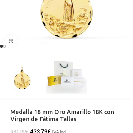
Clic para ampliar
Medalla 18 mm Oro Amarillo 18K con
Virgen de Fátima Tallas
433,79
€
481,99
€
IVA incl.