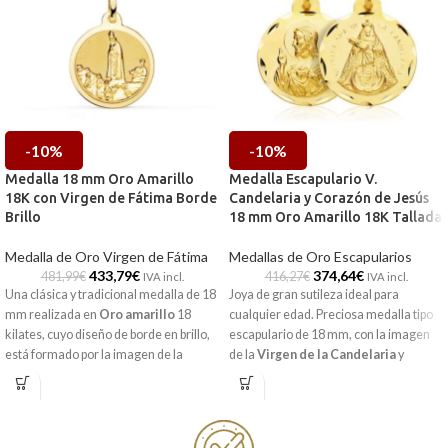
-10%
-10%
Medalla 18 mm Oro Amarillo
Medalla Escapulario V.
18K con Virgen de Fátima Borde
Candelaria y Corazón de Jesús
Brillo
18 mm Oro Amarillo 18K Tallada
Medalla de Oro Virgen de Fátima
Medallas de Oro Escapularios
433,79
€
374,64
€
481,99
€
416,27
€
IVA incl.
IVA incl.
Una clásica y tradicional medalla de 18
Joya de gran sutileza ideal para
mm realizada en
Oro amarillo
18
cualquier edad. Preciosa medalla tipo
kilates, cuyo diseño de borde en brillo,
escapulario de 18 mm, con la imagen
está formado por la imagen de la
de la
Virgen de la Candelaria
y
Virgen de Fátima
a relieve
Sagrado Corazón de Jesús
en
Oro
Amarillo
de 18 kilates. Preciosos
detalles laterales tallados que la hacen
perfecta para ti.