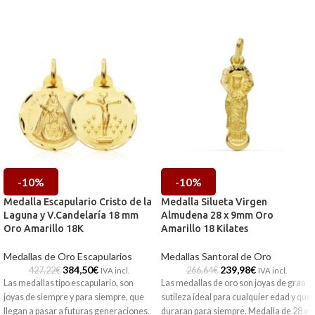
-10%
-10%
Medalla Escapulario Cristo de la
Medalla Silueta Virgen
Laguna y V.Candelaría 18 mm
Almudena 28 x 9mm Oro
Oro Amarillo 18K
Amarillo 18 Kilates
Medallas de Oro Escapularios
Medallas Santoral de Oro
384,50
€
239,98
€
427,22
€
266,64
€
IVA incl.
IVA incl.
Las medallas tipo escapulario, son
Las medallas de oro son joyas de gran
joyas de siempre y para siempre, que
sutileza ideal para cualquier edad y que
llegan a pasar a futuras generaciones.
duraran para siempre. Medalla de 28 x