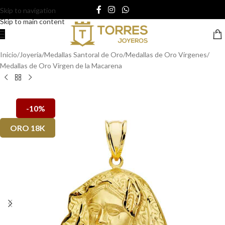
Skip to navigation
Skip to main content
Inicio
/
Joyería
/
Medallas Santoral de Oro
/
Medallas de Oro Vírgenes
/
Medallas de Oro Virgen de la Macarena
-10%
ORO 18K