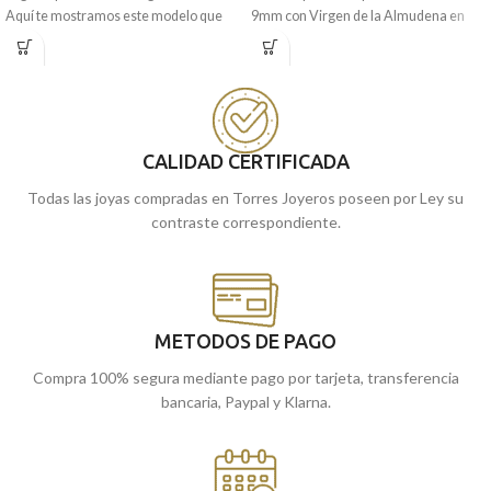
Aquí te mostramos este modelo que
9mm con Virgen de la Almudena en
combina el
Cristo de la Laguna
y
Oro Amarillo de 18 kilates y precioso
Virgen Candelaria
en
Oro Amarillo
forma en silueta.
de 18 kilates, con preciosas tallas
Recógela
en nuestras tiendas de
laterales.
Málaga
cómprala
, o
online y te la
Recógela
en nuestras tiendas de
llevamos a casa.
CALIDAD CERTIFICADA
Málaga, o cómprala online y te la
llevamos a casa.
Todas las joyas compradas en Torres Joyeros poseen por Ley su
contraste correspondiente.
METODOS DE PAGO
Compra 100% segura mediante pago por tarjeta, transferencia
bancaria, Paypal y Klarna.