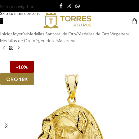
Skip to navigation
Skip to main content
Inicio
/
Joyería
/
Medallas Santoral de Oro
/
Medallas de Oro Vírgenes
/
Medallas de Oro Virgen de la Macarena
-10%
ORO 18K