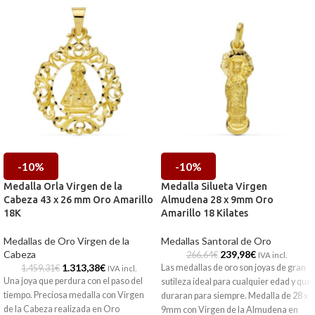
-10%
-10%
Medalla Orla Virgen de la
Medalla Silueta Virgen
Cabeza 43 x 26 mm Oro Amarillo
Almudena 28 x 9mm Oro
18K
Amarillo 18 Kilates
Medallas de Oro Virgen de la
Medallas Santoral de Oro
Cabeza
239,98
€
266,64
€
IVA incl.
1.313,38
€
Las medallas de oro son joyas de gran
1.459,31
€
IVA incl.
Una joya que perdura con el paso del
sutileza ideal para cualquier edad y que
tiempo. Preciosa medalla con Virgen
duraran para siempre. Medalla de 28 x
de la Cabeza realizada en Oro
9mm con Virgen de la Almudena en