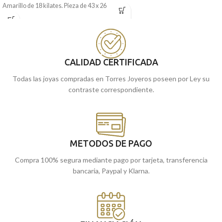
Amarillo de 18 kilates. Pieza de 43 x 26
Oro Amarillo de 18 kilates y precioso
milímetros que incorpora su imagen
forma en silueta.
central con realista relieve, excelente y
Recógela
en nuestras tiendas de
elaborado tallado lateral con acabado
Málaga
cómprala
, o
online y te la
brillo.
llevamos a casa.
CALIDAD CERTIFICADA
Todas las joyas compradas en Torres Joyeros poseen por Ley su
contraste correspondiente.
METODOS DE PAGO
Compra 100% segura mediante pago por tarjeta, transferencia
bancaria, Paypal y Klarna.