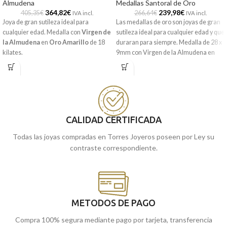
Almudena
Medallas Santoral de Oro
364,82
€
239,98
€
405,35
€
266,64
€
IVA incl.
IVA incl.
Joya de gran sutileza ideal para
Las medallas de oro son joyas de gran
cualquier edad. Medalla con
Virgen de
sutileza ideal para cualquier edad y que
la Almudena
en
Oro Amarillo
de 18
duraran para siempre. Medalla de 28 x
kilates.
9mm con Virgen de la Almudena en
Oro Amarillo de 18 kilates y precioso
Recógela
en nuestras tiendas de
forma en silueta.
Málaga, o
cómprala
online y te la
llevamos a casa.
Recógela
en nuestras tiendas de
Málaga
cómprala
, o
online y te la
llevamos a casa.
CALIDAD CERTIFICADA
Todas las joyas compradas en Torres Joyeros poseen por Ley su
contraste correspondiente.
METODOS DE PAGO
Compra 100% segura mediante pago por tarjeta, transferencia