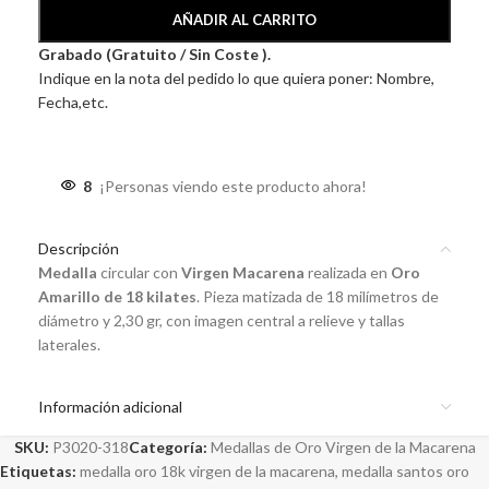
AÑADIR AL CARRITO
Grabado (Gratuito / Sin Coste ).
Indique en la nota del pedido lo que quiera poner: Nombre,
Fecha,etc.
8
¡Personas viendo este producto ahora!
Descripción
Medalla
circular con
Virgen Macarena
realizada en
Oro
Amarillo de 18 kilates
. Pieza matizada de 18 milímetros de
diámetro y 2,30 gr, con imagen central a relieve y tallas
laterales.
Información adicional
SKU:
P3020-318
Categoría:
Medallas de Oro Virgen de la Macarena
Etiquetas:
medalla oro 18k virgen de la macarena
,
medalla santos oro