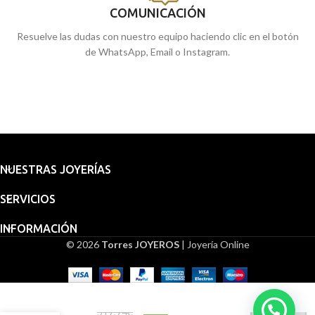
COMUNICACIÓN
Resuelve las dudas con nuestro equipo haciendo clic en el botón
de WhatsApp, Email o Instagram.
NUESTRAS JOYERÍAS
SERVICIOS
INFORMACIÓN
© 2026
Torres JOYEROS
| Joyería Online
Embalaje
Medalla
para
Virgen
regalo
Macarena
517,94
€