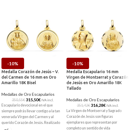
-10%
-10%
Medalla Corazón de Jesús – V.
Medalla Escapulario 16 mm
del Carmen de 16 mm en Oro
Virgen de Montserrat y Corazón
Amarillo 18K Bisel
de Jesús en Oro Amarillo 18K
Tallado
Medallas de Oro Escapularios
315,50
€
Medallas de Oro Escapularios
350,55
€
IVA incl.
316,28
€
Escapulario devocional en el que
351,42
€
IVA incl.
La Virgen de Montserrat y Sagrado
siempre podrás llevar contigo a la tan
Corazón de Jesús son figuras
venerada Virgen del Carmen y al
ejemplares que representan por
querido Corazón de Jesús. Realizado
completo un sentido de vida
en Oro amarillo de 18 kilates y 16 mm