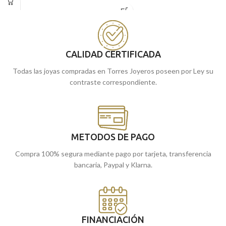
enmarcado en el buen hacer. Ello lo
de diámetro.
puedes encontrar en esta medalla tipo
Puedes encontrarla en nuestras
escapulario que está realizada en
tiendas de Málaga, o si la compras
excelente oro amarillo de 18 kilates,
online, te la enviamos a casa.
con 16 mm de diámetro y originales
CALIDAD CERTIFICADA
tallas en su borde para darle un toque
más original.
Todas las joyas compradas en Torres Joyeros poseen por Ley su
contraste correspondiente.
METODOS DE PAGO
Compra 100% segura mediante pago por tarjeta, transferencia
bancaria, Paypal y Klarna.
FINANCIACIÓN