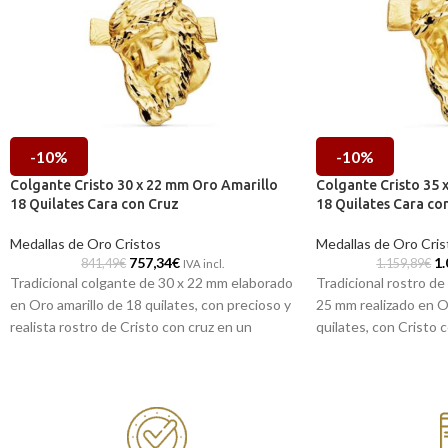
-10%
-10%
Colgante Cristo 30 x 22 mm Oro Amarillo
Colgante Cristo 35 
18 Quilates Cara con Cruz
18 Quilates Cara co
Medallas de Oro Cristos
Medallas de Oro Cris
757,34
€
1.
841,49
€
1.159,89
€
IVA incl.
Tradicional colgante de 30 x 22 mm elaborado
Tradicional rostro de
en Oro amarillo de 18 quilates, con precioso y
25 mm realizado en O
realista rostro de Cristo con cruz en un
quilates, con Cristo c
cuidado tallado y atractiva terminación brillo.
elegante terminación 
Puedes encontrarlo en nuestras tiendas
Puedes encontrarlo
de Málaga y Melilla, o si lo prefieres,
de Málaga y Melilla, 
encargándola online te la enviamos a casa.
encargándola online