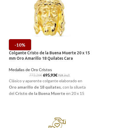
-10%
-10%
Colgante Cristo de la Buena Muerte 20 x 15
Colgante Cristo 
mm Oro Amarillo 18 Quilates Cara
Oro Amarillo 18 
Medallas de Oro Cristos
Medallas de Oro C
695,93
€
773,26
€
1.296,35
IVA incl.
Clásico y aparente colgante elaborado en
Las medallas de s
Oro amarillo de 18 quilates
, con la silueta
piezas de joyería 
del
Cristo de la Buena Muerte
en 20 x 15
y que pasan de ge
mm y terminación brillo. Una pieza de joyería
te mostramos este
o
que la tendrás para toda la vida y acompañará
en Oro amarillo de
allá donde vayas.
Cristo de Medinace
tallas laterales y 
Recógelo
en nuestras tiendas de
Málaga
y
colgante que lo te