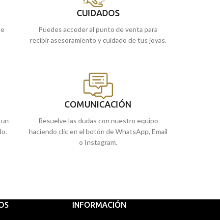
Melilla, o
cómpralo
online y te lo llevamos
Recógelo en nues
a casa.
CUIDADOS
Melilla, o cómpra
ue
Puedes acceder al punto de venta para
a casa.
recibir asesoramiento y cuidado de tus joyas.
COMUNICACIÓN
 un
Resuelve las dudas con nuestro equipo
do.
haciendo clic en el botón de WhatsApp, Email
o Instagram.
IOS
INFORMACIÓN