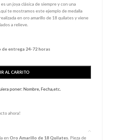
 es un joya clásica de siempre y con una
Aquí te mostramos este ejemplo de medalla
ealizada en oro amarillo de 18 quilates y viene
ados a relieve.
o de entrega 24-72 horas
IR AL CARRITO
quiera poner: Nombre, Fecha,etc.
cto ahora!
da en
Oro Amarillo de 18 Quilates
. Pieza de