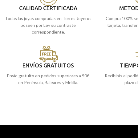
CALIDAD CERTIFICADA
METOD
Todas las joyas compradas en Torres Joyeros
Compra 100% se
poseen por Ley su contraste
tarjeta, transfe
correspondiente.
ENVÍOS GRATUITOS
TIEMP
Envío gratuito en pedidos superiores a 50€
Recibirás el pedi
en Península, Baleares y Melilla.
plazo d