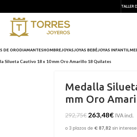
TALLER 
S DE ORO
DIAMANTES
HOMBRE
JOYAS
JOYAS BEBÉ
JOYAS INFANTIL
ME
a Silueta Cautivo 18 x 10 mm Oro Amarillo 18 Quilates
Medalla Siluet
mm Oro Amaril
263,48
€
292,75
€
IVA incl.