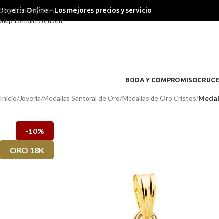
Skip to navigation
Joyeria Online - Los mejores precios y servicio
Skip to main content
BODA Y COMPROMISO
CRUCE
Inicio
/
Joyería
/
Medallas Santoral de Oro
/
Medallas de Oro Cristos
/
Medall
-10%
ORO 18K