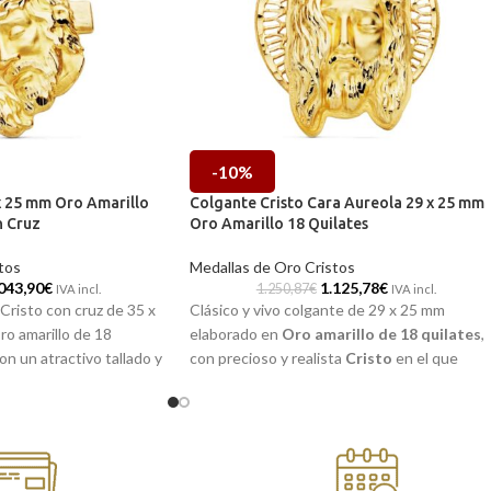
-10%
x 25 mm Oro Amarillo
Colgante Cristo Cara Aureola 29 x 25 mm
n Cruz
Oro Amarillo 18 Quilates
tos
Medallas de Oro Cristos
043,90
€
1.125,78
€
1.250,87
€
IVA incl.
IVA incl.
 Cristo con cruz de 35 x
Clásico y vivo colgante de 29 x 25 mm
ro amarillo de 18
elaborado en
Oro amarillo de 18 quilates
,
on un atractivo tallado y
con precioso y realista
Cristo
en el que
brillo.
destacamos sus minuciosos detalles. Una
pieza atemporal que llevarás siempre contig
 en nuestras tiendas
donde vayas, es por ello que la joya que
o si lo prefieres,
estabas buscando la encontrarás en Torres
 te la enviamos a casa.
Joyeros.