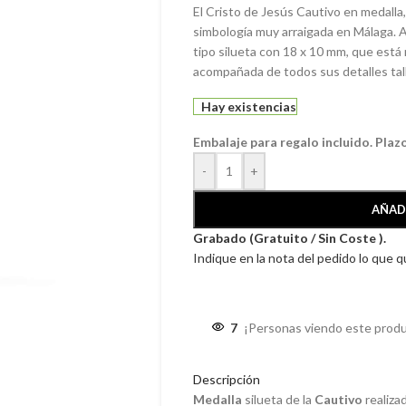
El Cristo de Jesús Cautivo en medalla,
simbología muy arraigada en Málaga. 
tipo silueta con 18 x 10 mm, que está r
acompañada de todos sus detalles tall
Hay existencias
Embalaje para regalo incluido. Plaz
-
+
AÑAD
Grabado (Gratuito / Sin Coste ).
Indique en la nota del pedido lo que 
7
¡Personas viendo este produ
Descripción
Medalla
silueta de
la
Cautivo
realiza