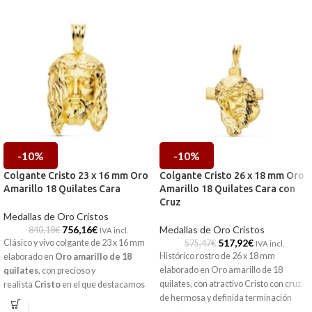
-10%
-10%
Colgante Cristo 23 x 16 mm Oro
Colgante Cristo 26 x 18 mm Oro
Amarillo 18 Quilates Cara
Amarillo 18 Quilates Cara con
Cruz
Medallas de Oro Cristos
756,16
€
Medallas de Oro Cristos
840,18
€
IVA incl.
517,92
€
Clásico y vivo colgante de 23 x 16 mm
575,47
€
IVA incl.
Histórico rostro de 26 x 18 mm
elaborado en
Oro amarillo de 18
elaborado en Oro amarillo de 18
quilates
, con precioso y
quilates, con atractivo Cristo con cruz
realista
Cristo
en el que destacamos
de hermosa y definida terminación
sus minuciosos detalles. Una joya para
brillo.