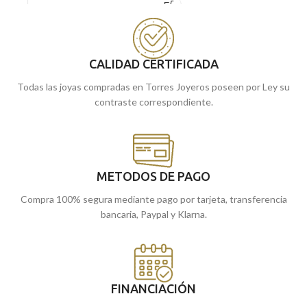
tener siempre en tu joyero.
Puedes encontrarlo en nuestras
Puedes encontrarlo en nuestras
tiendas de Málaga y Melilla, o si lo
Málaga
tiendas de
y Melilla, o si la
prefieres, encargándola online te la
encargas online te la enviamos a
enviamos a casa.
CALIDAD CERTIFICADA
casa.
Todas las joyas compradas en Torres Joyeros poseen por Ley su
contraste correspondiente.
METODOS DE PAGO
Compra 100% segura mediante pago por tarjeta, transferencia
bancaria, Paypal y Klarna.
FINANCIACIÓN