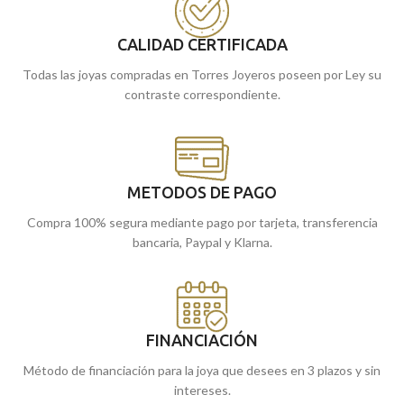
tiendas de Málaga y Melilla, o si lo
florales, que la hacen convertirse en
prefieres, encargándola online te la
una joya de categoría. Una pieza
enviamos a casa.
CALIDAD CERTIFICADA
atemporal que llevarás siempre
contigo donde vayas, es por ello que la
Todas las joyas compradas en Torres Joyeros poseen por Ley su
joya que estabas buscando la
contraste correspondiente.
encontrarás en Torres Joyeros.
Encuéntrala en nuestras tiendas de
Málaga y Melilla, o cómprala online
y te la enviamos casa.
METODOS DE PAGO
Compra 100% segura mediante pago por tarjeta, transferencia
bancaria, Paypal y Klarna.
FINANCIACIÓN
Método de financiación para la joya que desees en 3 plazos y sin
intereses.