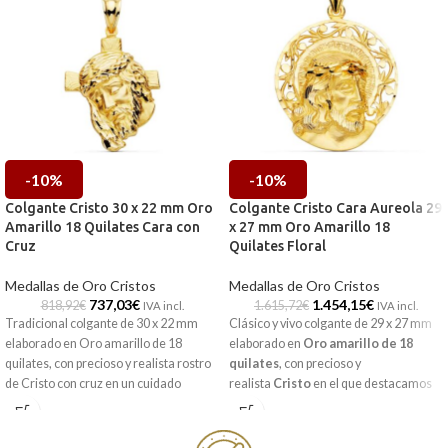
-10%
-10%
Colgante Cristo 30 x 22 mm Oro
Colgante Cristo Cara Aureola 29
Amarillo 18 Quilates Cara con
x 27 mm Oro Amarillo 18
Cruz
Quilates Floral
Medallas de Oro Cristos
Medallas de Oro Cristos
737,03
€
1.454,15
€
818,92
€
1.615,72
€
IVA incl.
IVA incl.
Tradicional colgante de 30 x 22 mm
Clásico y vivo colgante de 29 x 27 mm
elaborado en Oro amarillo de 18
elaborado en
Oro amarillo de 18
quilates, con precioso y realista rostro
quilates
, con precioso y
de Cristo con cruz en un cuidado
realista
Cristo
en el que destacamos
tallado y atractiva terminación brillo.
sus minuciosos detalles. Además de
esto, en el superior podemos ver un
Puedes encontrarlo en nuestras
original calados con elementos