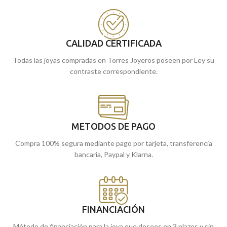
una preciosa terminación brillo. Un
Puedes encontrarlo en nuestras
colgante para toda la vida.
tiendas de Málaga y Melilla, o si lo
prefieres, encargándola online te la
enviamos a casa.
CALIDAD CERTIFICADA
Todas las joyas compradas en Torres Joyeros poseen por Ley su
contraste correspondiente.
METODOS DE PAGO
Compra 100% segura mediante pago por tarjeta, transferencia
bancaria, Paypal y Klarna.
FINANCIACIÓN
Método de financiación para la joya que desees en 3 plazos y sin