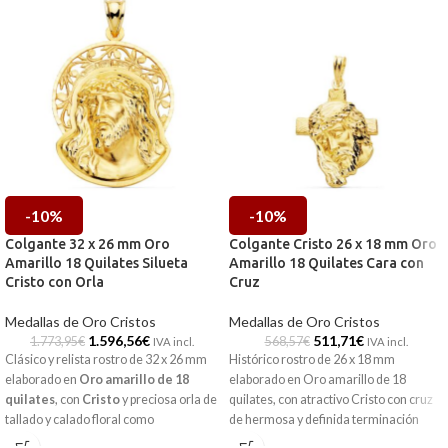
-10%
-10%
Colgante 32 x 26 mm Oro
Colgante Cristo 26 x 18 mm Oro
Amarillo 18 Quilates Silueta
Amarillo 18 Quilates Cara con
Cristo con Orla
Cruz
Medallas de Oro Cristos
Medallas de Oro Cristos
1.596,56
€
511,71
€
1.773,95
€
568,57
€
IVA incl.
IVA incl.
Clásico y relista rostro de 32 x 26 mm
Histórico rostro de 26 x 18 mm
elaborado en
Oro amarillo de 18
elaborado en Oro amarillo de 18
quilates
, con
Cristo
y preciosa orla de
quilates, con atractivo Cristo con cruz
tallado y calado floral como
de hermosa y definida terminación
decoración, que va acompañada por
brillo.