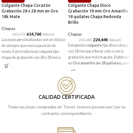
Colgante Chapa Corazón
Colgante Chapa Disco
Grabación 28 x 28 mm en Oro
Grabación 18 mm Oro Amarillo
18k Mate
18 quilates Chapa Redonda
Brillo
Chapas
614,76
€
Chapas
683,07
€
IVA incl.
224,44
€
Las joyas personalizadas son un clásico
249,38
€
IVA incl.
Estupendo
colgante
tipo disco chapa
de siempre que nunca pasarán de
con 18 mm para llevar solo o con la
moda. Este tradicional colgante tipo
grabación que más te guste. Elaborado
chapa de grabación con 28 x 28 mm y
en
Oro amarillo de 18 quilates,
cuyo
realizada en Oro amarillo de 18
diseño de sencilla chapa redonda
quilates, contiene una animada forma
incorpora una preciosa terminación
de corazón matizada. Joya que está
brillo.
pensada para llevar grabada una
imagen o el mensaje que quieras.
Puedes encontrarla en nuestras
tiendas de Málaga y Melilla, o si lo
CALIDAD CERTIFICADA
Puedes encontrarla en nuestras
prefieres, encargarla online y te la
tiendas de Málaga y Melilla, o si lo
Todas las joyas compradas en Torres Joyeros poseen por Ley su
enviamos a casa.
prefieres, encargarla online y te la
contraste correspondiente.
enviamos a casa.