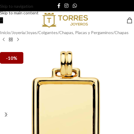
Skip to navigation
Skip to main content
Inicio
/
Joyería
/
Joyas
/
Colgantes
/
Chapas, Placas y Pergaminos
/
Chapas
-10%