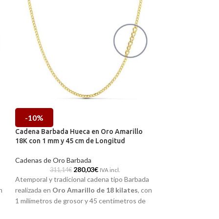
-10%
-10%
Cadena Barbada Hueca en Oro Amarillo
Cadena Barbada 
18K con 1 mm y 45 cm de Longitud
18K de 1 mm Anc
Cadenas de Oro Barbada
Cadenas de Oro 
280,03
€
311,14
€
502,93
IVA incl.
Atemporal y tradicional cadena tipo Barbada
Atemporal y tradi
n
realizada en
Oro Amarillo de 18 kilates
, con
realizada en
Oro A
1 milímetros de grosor y 45 centímetros de
1 milímetros de g
longitud. Un diseño precioso en terminación
longitud. Todo
un 