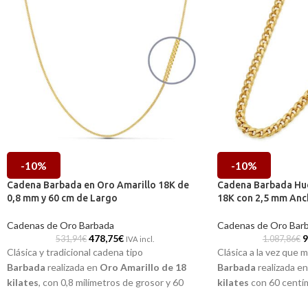
-10%
-10%
Cadena Barbada en Oro Amarillo 18K de
Cadena Barbada Hue
0,8 mm y 60 cm de Largo
18K con 2,5 mm Anc
Cadenas de Oro Barbada
Cadenas de Oro Bar
478,75
€
9
531,94
€
1.087,86
€
IVA incl.
Clásica y tradicional cadena tipo
Clásica a la vez que
Barbada
realizada en
Oro Amarillo de 18
Barbada
realizada e
kilates
, con 0,8 milímetros de grosor y 60
kilates
con 60 centí
centímetros de longitud. Un diseño precioso
diseño precioso en te