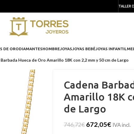
TALLER 
S DE ORO
DIAMANTES
HOMBRE
JOYAS
JOYAS BEBÉ
JOYAS INFANTIL
ME
Barbada Hueca de Oro Amarillo 18K con 2,2 mm y 50 cm de Largo
Cadena Barbad
Amarillo 18K c
de Largo
672,05
€
746,72
€
IVA incl.