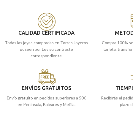
en terminación brillo, que te acompañará por y
perfecto para llevar a
para siempre.
una cruz, medalla o c
Puedes encontrarla en nuestras tiendas
Puedes encontrarla
de
Málaga
, o si la compras online te la
de
Málaga
, o si la 
enviamos a casa.
enviamos a casa.
CALIDAD CERTIFICADA
METOD
Todas las joyas compradas en Torres Joyeros
Compra 100% se
poseen por Ley su contraste
tarjeta, transfe
correspondiente.
ENVÍOS GRATUITOS
TIEMP
Envío gratuito en pedidos superiores a 50€
Recibirás el pedi
en Península, Baleares y Melilla.
plazo d