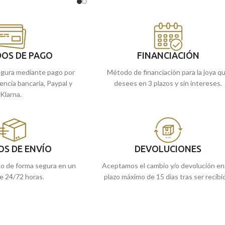
 diario y combinar con
brillo, que te acompañará para siempre.
olgante.
Puedes encontrarla en nuestras tiendas
 en nuestras tiendas
de Málaga, o si la compras online te la
enviamos a casa.
compras online te la
OS DE PAGO
FINANCIACIÓN
gura mediante pago por
Método de financiación para la joya q
rencia bancaria, Paypal y
desees en 3 plazos y sin intereses.
Klarna.
OS DE ENVÍO
DEVOLUCIONES
do de forma segura en un
Aceptamos el cambio y/o devolución en
e 24/72 horas.
plazo máximo de 15 días tras ser recibi