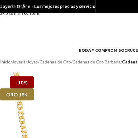
Skip to navigation
Joyeria Online - Los mejores precios y servicio
Skip to main content
BODA Y COMPROMISO
CRUCE
Inicio
/
Joyería
/
Joyas
/
Cadenas de Oro
/
Cadenas de Oro Barbada
/
Cadena 
-10%
ORO 18K