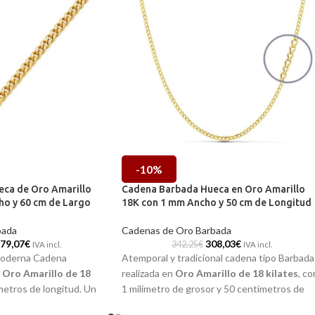
-10%
ca de Oro Amarillo
Cadena Barbada Hueca en Oro Amarillo
ho y 60 cm de Largo
18K con 1 mm Ancho y 50 cm de Longitud
bada
Cadenas de Oro Barbada
79,07
€
308,03
€
342,25
€
IVA incl.
IVA incl.
 moderna Cadena
Atemporal y tradicional cadena tipo Barbada
n
Oro Amarillo de 18
realizada en
Oro Amarillo de 18 kilates
, co
metros de longitud. Un
1 milímetro de grosor y 50 centímetros de
rminación brillo,
longitud. Un diseño precioso en terminación