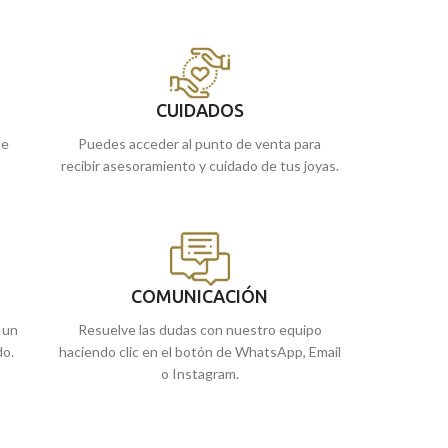
brillo, que te acompañará para siempre.
diseño precioso en
perfecto para llev
Puedes encontrarla en nuestras tiendas
una cruz, medalla 
de
Málaga
, o si la compras online te la
enviamos a casa.
Puedes encontrar
de
Málaga
, o si 
CUIDADOS
enviamos a casa.
ue
Puedes acceder al punto de venta para
recibir asesoramiento y cuidado de tus joyas.
COMUNICACIÓN
 un
Resuelve las dudas con nuestro equipo
do.
haciendo clic en el botón de WhatsApp, Email
o Instagram.