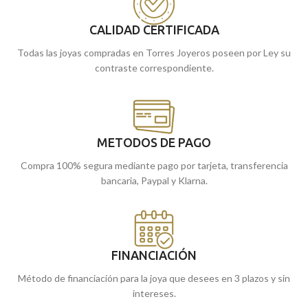
Puedes encontrarla en nuestras
Málaga
tiendas de
, o si la compras
CALIDAD CERTIFICADA
Málaga
online te la enviamos a casa.
tiendas de
, o si la compras
online te la enviamos a casa.
Todas las joyas compradas en Torres Joyeros poseen por Ley su
contraste correspondiente.
METODOS DE PAGO
Compra 100% segura mediante pago por tarjeta, transferencia
bancaria, Paypal y Klarna.
FINANCIACIÓN
Método de financiación para la joya que desees en 3 plazos y sin
intereses.