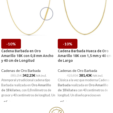
-10%
-10%
Cadena Barbada en Oro
Cadena Barbada Hueca de Oro
Amarillo 18K con 0,8 mm Ancho
Amarillo 18K con 1,5 mm y 40 cm
y 40 cm de Longitud
de Largo
Cadenas de Oro Barbada
Cadenas de Oro Barbada
342,23
€
381,43
€
380,25
€
423,81
€
IVA incl.
IVA incl.
Atemporal y tradicional cadena tipo
Clásica a la vez que moderna Cadena
Barbada realizada en
Oro Amarillo
Barbada
realizada en
Oro Amarillo
de 18 kilates
, con 0,8 milímetros de
de 18 kilates
con 40 centímetros de
grosor y 40 centímetros de longitud. Un
longitud. Un diseño precioso en
diseño precioso en terminación brillo,
terminación brillo, perfecto para llevar
que te acompañará para siempre.
a diario y combinar con una cruz,
medalla o colgante.
Puedes encontrarla en nuestras