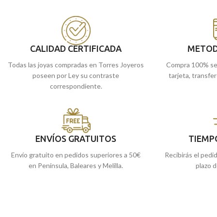
Puedes encontrarla
pasarás desapercibida.
de Málaga, o si lo p
Puedes encontrarlo en nuestras tiendas
online y te la envia
de Málaga. O si lo prefieres, encargarlo
online y te lo enviamos a casa.
CALIDAD CERTIFICADA
METOD
Todas las joyas compradas en Torres Joyeros
Compra 100% se
poseen por Ley su contraste
tarjeta, transfe
correspondiente.
ENVÍOS GRATUITOS
TIEMP
Envío gratuito en pedidos superiores a 50€
Recibirás el pedi
en Península, Baleares y Melilla.
plazo d