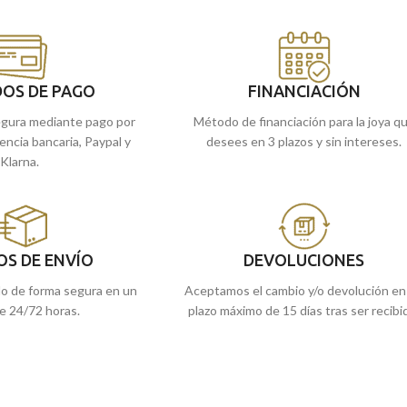
 en nuestras tiendas
de Málaga, o si lo prefiere encargarla
refiere encargarla
online y te la enviamos a casa.
mos a casa.
OS DE PAGO
FINANCIACIÓN
gura mediante pago por
Método de financiación para la joya q
rencia bancaria, Paypal y
desees en 3 plazos y sin intereses.
Klarna.
OS DE ENVÍO
DEVOLUCIONES
do de forma segura en un
Aceptamos el cambio y/o devolución en
e 24/72 horas.
plazo máximo de 15 días tras ser recibi