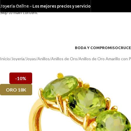
Skip to navigation
Joyeria Online - Los mejores precios y servicio
Skip to main content
BODA Y COMPROMISO
CRUCE
Inicio
/
Joyería
/
Joyas
/
Anillos
/
Anillos de Oro
/
Anillos de Oro Amarillo con 
-10%
ORO 18K