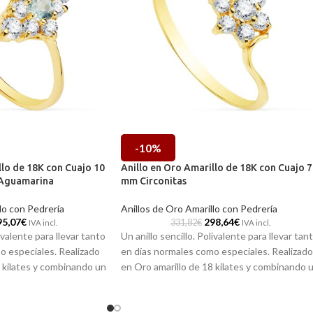
-10%
llo de 18K con Cuajo 10
Anillo en Oro Amarillo de 18K con Cuajo 7
 Aguamarina
mm Circonitas
lo con Pedrería
Anillos de Oro Amarillo con Pedrería
95,07
€
298,64
€
331,82
€
IVA incl.
IVA incl.
livalente para llevar tanto
Un anillo sencillo. Polivalente para llevar tan
o especiales. Realizado
en días normales como especiales. Realizado
8 kilates y combinando un
en Oro amarillo de 18 kilates y combinando 
conitas en el superior
radiante cuajo de Circonitas en el superior.
ina central.
Puedes encontrarla en nuestras tiendas