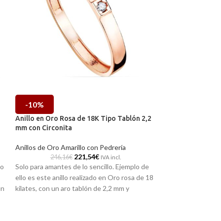
-10%
-10%
Anillo en Oro Rosa de 18K Tipo Tablón 2,2
Anillo Media Ali
mm con Circonita
Quilates Ancho 2
Colores
Anillos de Oro Amarillo con Pedrería
221,54
€
Anillos de Oro Ama
246,16
€
IVA incl.
to
Solo para amantes de lo sencillo. Ejemplo de
378,88
Anima tus looks di
ello es este anillo realizado en Oro rosa de 18
Estas nunca pasa
un
kilates, con un aro tablón de 2,2 mm y
con este anillo ti
radiante Circonita central que te hará brillar.
en oro amarillo de
Puedes encontrarla en nuestras tiendas
circonitas de colo