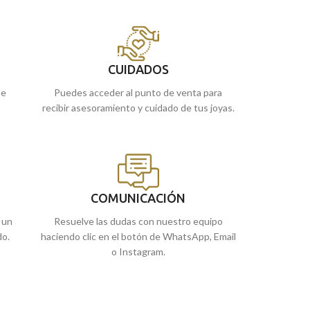
de Málaga, o si lo prefiere encargarla
pasaras desaperci
online y te la enviamos a casa.
Puedes encontra
de Málaga y Melil
te lo enviamos a 
CUIDADOS
ue
Puedes acceder al punto de venta para
recibir asesoramiento y cuidado de tus joyas.
COMUNICACIÓN
 un
Resuelve las dudas con nuestro equipo
do.
haciendo clic en el botón de WhatsApp, Email
o Instagram.