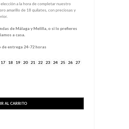
 elección a la hora de completar nuestro
oro amarillo de 18 quilates, con preciosas y
rior.
das de Málaga y Melilla, o si lo prefieres
viamos a casa.
o de entrega 24-72 horas
17
18
19
20
21
22
23
24
25
26
27
IR AL CARRITO