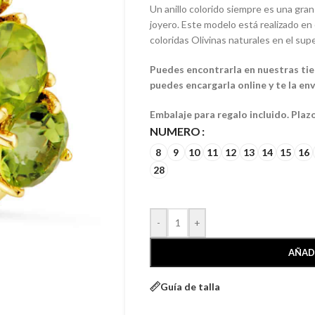
Un anillo colorido siempre es una gran
joyero. Este modelo está realizado en 
coloridas Olivinas naturales en el supe
Puedes encontrarla en nuestras tien
puedes encargarla online y te la en
Embalaje para regalo incluido. Plaz
NUMERO
8
9
10
11
12
13
14
15
16
28
-
+
AÑAD
Guía de talla