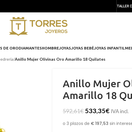
TALLER 
S DE ORO
DIAMANTES
HOMBRE
JOYAS
JOYAS BEBÉ
JOYAS INFANTIL
ME
Pedrería
/
Anillo Mujer Olivinas Oro Amarillo 18 Quilates
Anillo Mujer O
Amarillo 18 Qu
533,35
€
592,61
€
IVA incl.