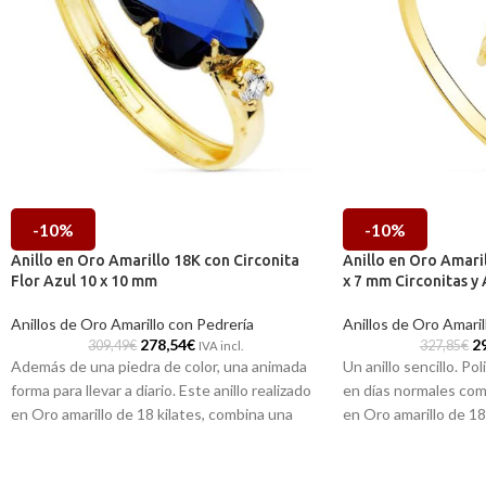
-10%
-10%
Anillo en Oro Amarillo 18K con Circonita
Anillo en Oro Amari
Flor Azul 10 x 10 mm
x 7 mm Circonitas y
Anillos de Oro Amarillo con Pedrería
Anillos de Oro Amaril
278,54
€
2
309,49
€
327,85
€
IVA incl.
Además de una piedra de color, una animada
Un anillo sencillo. Po
forma para llevar a diario. Este anillo realizado
en días normales com
en Oro amarillo de 18 kilates, combina una
en Oro amarillo de 1
preciosa circonita con forma de flor en su
radiante cuajo de Cir
centro, y dos radiantes y pequeñas Circonitas
con una clara Aguamar
blancas en sus extremos. Con este anillo no