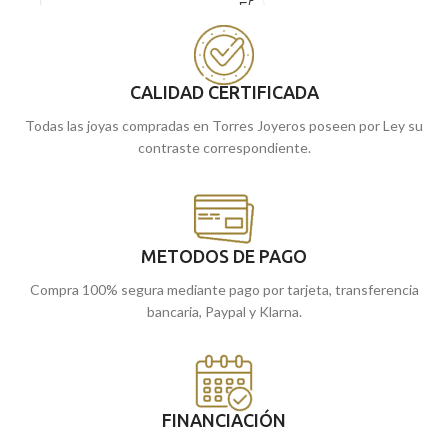
Puedes encontrarla en nuestras
circonitas de colores. Un clásico con el
tiendas de Málaga, o si lo prefiere
que no pasaras desapercibida.
encargarla online y te la enviamos a
Puedes encontrarlo en nuestras
casa.
tiendas de Málaga y Melilla, o si lo
CALIDAD CERTIFICADA
encargas online, te lo enviamos a
Todas las joyas compradas en Torres Joyeros poseen por Ley su
casa.
contraste correspondiente.
METODOS DE PAGO
Compra 100% segura mediante pago por tarjeta, transferencia
bancaria, Paypal y Klarna.
FINANCIACIÓN