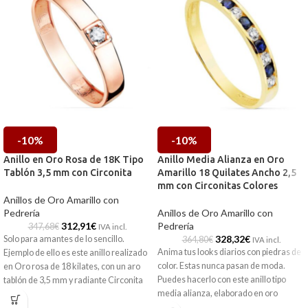
-10%
-10%
Anillo en Oro Rosa de 18K Tipo
Anillo Media Alianza en Oro
Tablón 3,5 mm con Circonita
Amarillo 18 Quilates Ancho 2,5
mm con Circonitas Colores
Anillos de Oro Amarillo con
Pedrería
Anillos de Oro Amarillo con
312,91
€
Pedrería
347,68
€
IVA incl.
328,32
€
Solo para amantes de lo sencillo.
364,80
€
IVA incl.
Anima tus looks diarios con piedras de
Ejemplo de ello es este anillo realizado
color. Estas nunca pasan de moda.
en Oro rosa de 18 kilates, con un aro
Puedes hacerlo con este anillo tipo
tablón de 3,5 mm y radiante Circonita
media alianza, elaborado en oro
central que te hará brillar.
amarillo de 18 quilates y coloridas