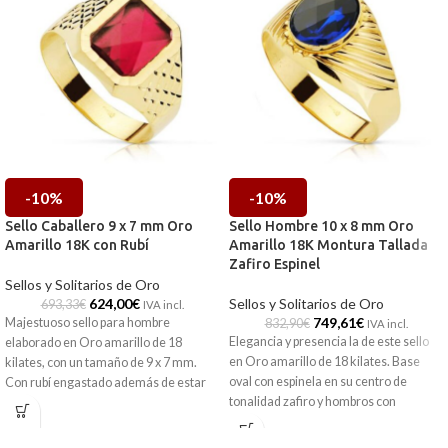
-10%
-10%
Sello Caballero 9 x 7 mm Oro
Sello Hombre 10 x 8 mm Oro
Amarillo 18K con Rubí
Amarillo 18K Montura Tallada
Zafiro Espinel
Sellos y Solitarios de Oro
624,00
€
Sellos y Solitarios de Oro
693,33
€
IVA incl.
749,61
€
Majestuoso sello para hombre
832,90
€
IVA incl.
Elegancia y presencia la de este sello
elaborado en Oro amarillo de 18
en Oro amarillo de 18 kilates. Base
kilates, con un tamaño de 9 x 7 mm.
oval con espinela en su centro de
Con rubí engastado además de estar
tonalidad zafiro y hombros con
delicadamente tallado en sus hombros.
originales tallas a modo de decoración.
Su tamaño hace que sea una pieza
Una pieza clásica de joyería, que no
ideal para lucir en cualquier ocasión.