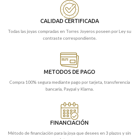
debe faltar en tu joyero.
Puedes encontrarlo en nuestras
Puedes encontrarlo en nuestras
tiendas de Málaga. O si lo prefieres,
tiendas de Málaga, o si lo prefieres,
CALIDAD CERTIFICADA
puedes encargarlo online y te lo
comprarlo online y te lo enviamos a
enviamos a casa.
Todas las joyas compradas en Torres Joyeros poseen por Ley su
casa.
contraste correspondiente.
METODOS DE PAGO
Compra 100% segura mediante pago por tarjeta, transferencia
bancaria, Paypal y Klarna.
FINANCIACIÓN
Método de financiación para la joya que desees en 3 plazos y sin