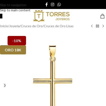
Skip to navigation
Skip to main content
Inicio
/
Joyería
/
Cruces de Oro
/
Cruces de Oro Lisas
-10%
ORO 18K