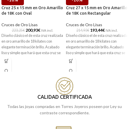
Cruz 25 x 15 mm en Oro Amarillo
Cruz 27 x 15 mm en Oro Amarillo
de 18K con Oval
de 18K con Rectangular
Cruces de Oro Lisas
Cruces de Oro Lisas
200,93
€
193,44
€
223,25
€
214,93
€
IVA incl.
IVA incl.
Diseño clásico el de esta cruz realizada
Diseño clásico el de esta cruz realizada
en oro amarillo de 18 kilates con
en oro amarillo de 18 kilates con
elegante terminación brillo. Acabado
elegante terminación brillo. Acabado
liso y simple que hará que esta cruz se
liso y simple que hará que esta cruz se
convierta en el complemento perfecto
convierta en el complemento perfecto
de tu cadena.
de tu cadena.
Puedes encontrarlo en nuestras
Puedes encontrarlo en nuestras
tiendas de Málaga, o si lo encargas
tiendas de Málaga, o si lo encargas
online, te lo enviamos a casa.
online, te lo enviamos a casa.
CALIDAD CERTIFICADA
Todas las joyas compradas en Torres Joyeros poseen por Ley su
contraste correspondiente.