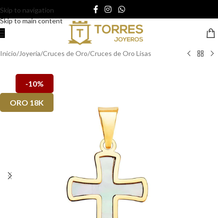
Skip to navigation
Skip to main content
Inicio
/
Joyería
/
Cruces de Oro
/
Cruces de Oro Lisas
-10%
ORO 18K