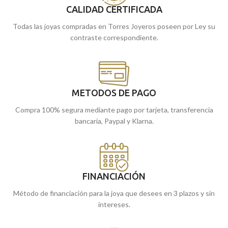
a su tamaño de
21x12 mm
, se
CALIDAD CERTIFICADA
convierte en un accesorio versátil y
ligero, perfecto para ser combinado
Todas las joyas compradas en Torres Joyeros poseen por Ley su
con cadenas finas de oro y lucido de
contraste correspondiente.
forma cómoda en cualquier ocasión.
Puedes encontrarlos en nuestras
tiendas de Málaga, o si lo prefieres,
encárgalos online y te los enviamos a
casa.
METODOS DE PAGO
Compra 100% segura mediante pago por tarjeta, transferencia
bancaria, Paypal y Klarna.
FINANCIACIÓN
Método de financiación para la joya que desees en 3 plazos y sin
intereses.