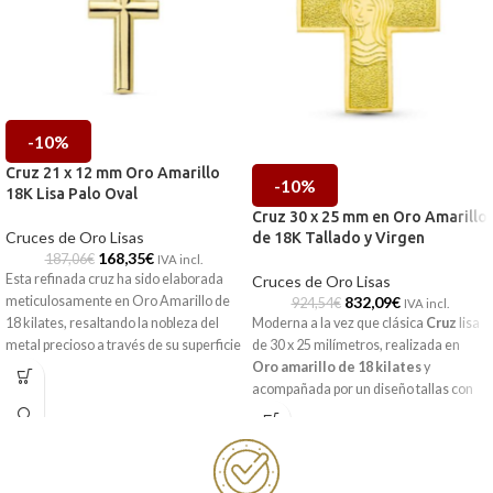
-10%
Cruz 21 x 12 mm Oro Amarillo
-10%
18K Lisa Palo Oval
Cruz 30 x 25 mm en Oro Amarillo
Cruces de Oro Lisas
de 18K Tallado y Virgen
168,35
€
187,06
€
IVA incl.
Esta refinada cruz ha sido elaborada
Cruces de Oro Lisas
832,09
€
meticulosamente en
Oro Amarillo de
924,54
€
IVA incl.
Moderna a la vez que clásica
Cruz
lisa
18 kilates
, resaltando la nobleza del
de 30 x 25 milímetros, realizada en
metal precioso a través de su superficie
Oro amarillo de 18 kilates
y
lisa y brillante. Su estructura de
palo
acompañada por un diseño tallas con
oval
aporta un volumen delicado y una
preciosa virgen en su centro. Una cruz
suavidad visual que diferencia a esta
perfecta para regalar a esa persona tan
pieza de los diseños tradicionales,
especial.
manteniendo un equilibrio perfecto
entre modernidad y tradición. Gracias