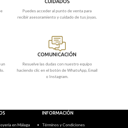
Melilla, o
cómprala
online y te la llevamos a
CUIDADOS
casa.
ue
Puedes acceder al punto de venta para
recibir asesoramiento y cuidado de tus joyas.
COMUNICACIÓN
 un
Resuelve las dudas con nuestro equipo
do.
haciendo clic en el botón de WhatsApp, Email
o Instagram.
IOS
INFORMACIÓN
 Joyería en Málaga
Términos y Condiciones