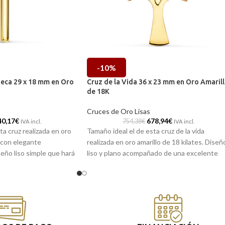
-10%
ueca 29 x 18 mm en Oro
Cruz de la Vida 36 x 23 mm en Oro Amaril
de 18K
Cruces de Oro Lisas
40,17
€
678,94
€
754,38
€
IVA incl.
IVA incl.
ta cruz realizada en oro
Tamaño ideal el de esta cruz de la vida
s con elegante
realizada en oro amarillo de 18 kilates. Diseñ
seño liso simple que hará
liso y plano acompañado de una excelente
ierta en el
terminación brillo que la convierte en la joya
o de tu cadena.
perfecta para ponerse y no quitarse nunca.
 en nuestras tiendas
Puedes encontrarlo en nuestras tiendas
o si lo encargas online,
de Málaga y Melilla, o si lo encargas onlin
a.
te lo enviamos a casa.