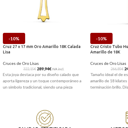
-10%
-10%
Cruz 27 x 17 mm Oro Amarillo 18K Calada
Cruz Cristo Tubo H
Lisa
Amarillo de 18K
Cruces de Oro Lisas
Cruces de Oro Lisas
289,94
€
2
322,15
€
266,85
€
IVA incl.
Esta joya destaca por su diseño calado que
Tamaño ideal el de es
aporta ligereza y un toque contemporáneo a
amarillo de 18 kilate
un símbolo tradicional, siendo una pieza
terminación brillo. Di
versátil e ideal para momentos especiales.
que esta cruz se conv
Como todas nuestras piezas, cuenta con su
complemento perfect
contraste correspondiente por ley, lo que
Puedes encontrarlo
garantiza la calidad certificada del oro de 18
de Málaga y Melilla, 
kilates.
te lo enviamos a cas
Puedes encontrarla en nuestras tiendas de