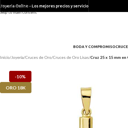
Skip to navigation
Joyeria Online - Los mejores precios y servicio
Skip to main content
BODA Y COMPROMISO
CRUCE
Inicio
/
Joyería
/
Cruces de Oro
/
Cruces de Oro Lisas
/
Cruz 25 x 15 mm en 
-10%
ORO 18K