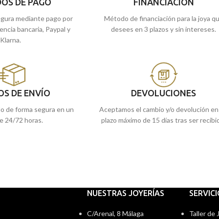
OS DE PAGO
FINANCIACIÓN
gura mediante pago por
Método de financiación para la joya q
rencia bancaria, Paypal y
desees en 3 plazos y sin intereses.
Klarna.
OS DE ENVÍO
DEVOLUCIONES
do de forma segura en un
Aceptamos el cambio y/o devolución en
e 24/72 horas.
plazo máximo de 15 días tras ser recibi
NUESTRAS JOYERÍAS
SERVIC
C/Arenal, 8 Málaga
Taller de