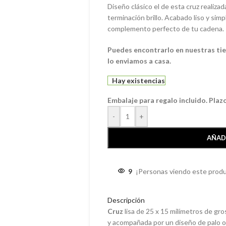
Diseño clásico el de esta cruz realizad
terminación brillo. Acabado liso y sim
complemento perfecto de tu cadena.
Puedes encontrarlo en nuestras tien
lo enviamos a casa.
Hay existencias
Embalaje para regalo incluido. Plaz
-
+
AÑAD
9
¡Personas viendo este produ
Descripción
Cruz
lisa de 25 x 15 milímetros de gro
y acompañada por un diseño de palo ov