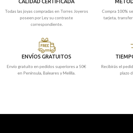
CALIDAD CERTIFICADA
METOD
Málaga, o si lo prefieres, encárgala online y te
Todas las joyas compradas en Torres Joyeros
Compra 100% se
la enviamos a casa.
poseen por Ley su contraste
tarjeta, transfe
correspondiente.
ENVÍOS GRATUITOS
TIEMP
Envío gratuito en pedidos superiores a 50€
Recibirás el pedi
en Península, Baleares y Melilla.
plazo d