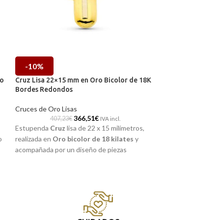
-10%
-10%
lo
Cruz Lisa 22×15 mm en Oro Bicolor de 18K
Cruz Lisa Palo Tu
Bordes Redondos
Oro Amarillo de
Cruces de Oro Lisas
Cruces de Oro Li
366,51
€
407,23
€
175,92
IVA incl.
Estupenda
Cruz
lisa de 22 x 15 milímetros,
Cruz lisa realizad
o
realizada en
Oro bicolor de 18 kilates
y
kilates
. La clásic
acompañada por un diseño de piezas
palo tubular, ide
redondeadas, con otra de menos tamaño
diario siempre.
incorporada en su interior. Una joya perfecta
Puedes encontra
para ti. Estupenda tanto para llevar a diario
de Málaga y Melil
como para regalar en la primera comunión.
e,
te lo enviamos a 
Recógela
en nuestras tiendas de Málaga y