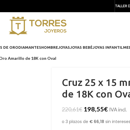
TALLER 
S DE ORO
DIAMANTES
HOMBRE
JOYAS
JOYAS BEBÉ
JOYAS INFANTIL
ME
Oro Amarillo de 18K con Oval
Cruz 25 x 15 m
de 18K con Ov
198,55
€
220,61
€
IVA incl.