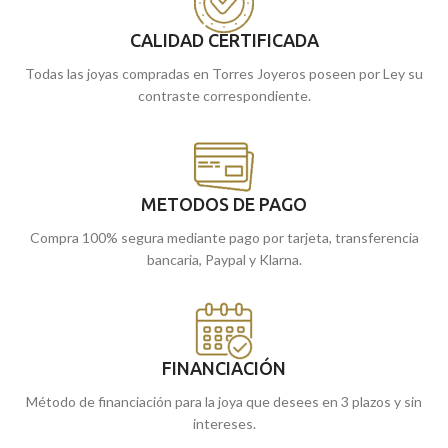
entre modernidad y tradición. Gracias
casa.
a su tamaño de
21x12 mm
, se
CALIDAD CERTIFICADA
convierte en un accesorio versátil y
ligero, perfecto para ser combinado
Todas las joyas compradas en Torres Joyeros poseen por Ley su
con cadenas finas de oro y lucido de
contraste correspondiente.
forma cómoda en cualquier ocasión.
Puedes encontrarlos en nuestras
tiendas de Málaga, o si lo prefieres,
encárgalos online y te los enviamos a
casa.
METODOS DE PAGO
Compra 100% segura mediante pago por tarjeta, transferencia
bancaria, Paypal y Klarna.
FINANCIACIÓN
Método de financiación para la joya que desees en 3 plazos y sin
intereses.