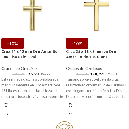
-10%
-10%
Cruz 21 x 12 mm Oro Amarillo
Cruz 25 x 16 x 3 mm en Oro
18K Lisa Palo Oval
Amarillo de 18K Plana
Cruces de Oro Lisas
Cruces de Oro Lisas
176,51
€
178,39
€
196,12
€
198,21
€
IVA incl.
IVA incl.
Esta refinada cruz ha sido elaborada
Tamaño apropiado el de esta cruz
meticulosamente en
Oro Amarillo de
realizada en oro amarillo de 18 kilates
18 kilates
, resaltando la nobleza del
con elegante terminación brillo. Diseño
metal precioso a través de su superficie
liso, plano y sencillo que hará que esta
lisa y brillante. Su estructura de
palo
cruz se convierta en el complemento
oval
aporta un volumen delicado y una
ideal de tu cadena.
suavidad visual que diferencia a esta
Puedes encontrarlo en nuestras
pieza de los diseños tradicionales,
tiendas de Málaga y Melilla, o si lo
manteniendo un equilibrio perfecto
encargas online, te lo enviamos a