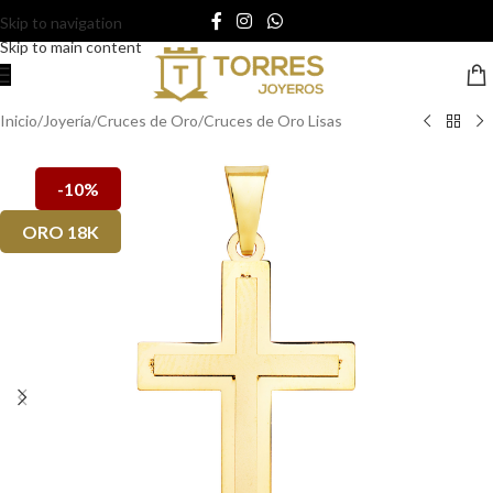
Skip to navigation
Skip to main content
Inicio
/
Joyería
/
Cruces de Oro
/
Cruces de Oro Lisas
-10%
ORO 18K