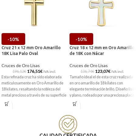
-10%
-10%
Cruz 21 x 12 mm Oro Amarillo
Cruz 18 x 12 mm en Oro Amarillo
18K Lisa Palo Oval
de 18K con Nácar
Cruces de Oro Lisas
Cruces de Oro Lisas
176,51
€
123,07
€
196,12
€
136,74
€
IVA incl.
IVA incl.
Esta refinada cruz ha sido elaborada
Tamaño ideal el de esta cruz realizada
meticulosamente en
Oro Amarillo de
en oro amarillo de 18 kilates con
18 kilates
, resaltando la nobleza del
elegante terminación brillo. Diseño liso
metal precioso a través de su superficie
y plano, rodeado por una preciosa placa
lisa y brillante. Su estructura de
palo
de nácar, que hará que esta cruz se
oval
aporta un volumen delicado y una
convierta en una parte esencial de ti.
suavidad visual que diferencia a esta
Puedes encontrarlo en nuestras
pieza de los diseños tradicionales,
tiendas de Málaga, o si lo encargas
manteniendo un equilibrio perfecto
online, te lo enviamos a casa.
entre modernidad y tradición. Gracias
CALIDAD CERTIFICADA