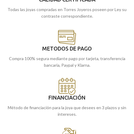
a su tamaño de
21x12 mm
, se
convierte en un accesorio versátil y
Todas las joyas compradas en Torres Joyeros poseen por Ley su
ligero, perfecto para ser combinado
contraste correspondiente.
con cadenas finas de oro y lucido de
forma cómoda en cualquier ocasión.
Puedes encontrarlos en nuestras
tiendas de Málaga, o si lo prefieres,
encárgalos online y te los enviamos a
METODOS DE PAGO
casa.
Compra 100% segura mediante pago por tarjeta, transferencia
bancaria, Paypal y Klarna.
FINANCIACIÓN
Método de financiación para la joya que desees en 3 plazos y sin
intereses.