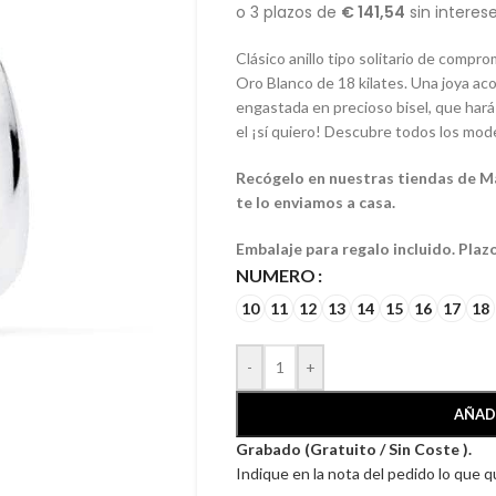
Clásico anillo tipo solitario de compr
Oro Blanco de 18 kilates. Una joya ac
engastada en precioso bisel, que har
el ¡sí quiero! Descubre todos los mo
Recógelo en nuestras tiendas de Mála
te lo enviamos a casa.
Embalaje para regalo incluido. Plaz
NUMERO
10
11
12
13
14
15
16
17
18
-
+
AÑAD
Grabado (Gratuito / Sin Coste ).
Indique en la nota del pedido lo que 