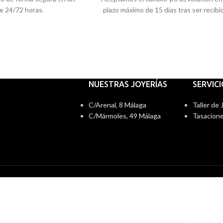
e 24/72 horas.
plazo máximo de 15 días tras ser recibi
NUESTRAS JOYERÍAS
SERVIC
C/Arenal, 8 Málaga
Taller de
C/Mármoles, 49 Málaga
Tasacione