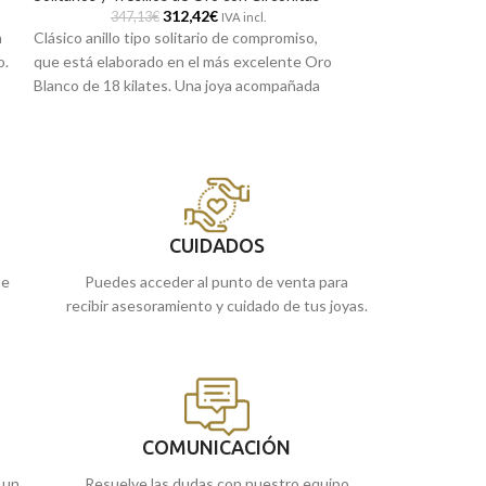
312,42
€
347,13
€
431,24
IVA incl.
n
Clásico anillo tipo solitario de compromiso,
Si buscas un model
o.
que está elaborado en el más excelente Oro
el tuyo. Solitari
Blanco de 18 kilates. Una joya acompañada
Oro Blanco de 18 k
ro
por una radiante Circonita engastada en
radiante circonita
4
precioso bisel, que hará que en tu pedida de
contigo. Una pieza
mano tengas garantizado el ¡sí quiero!
Recógelo en nues
Descubre todos los modelos que tenemos en
 o
si lo prefieres, h
nuestra web.
enviamos a casa.
Recógelo en nuestras tiendas de Málaga, o
CUIDADOS
si lo prefieres, haz el pedido online y te lo
ue
Puedes acceder al punto de venta para
enviamos a casa.
recibir asesoramiento y cuidado de tus joyas.
COMUNICACIÓN
 un
Resuelve las dudas con nuestro equipo