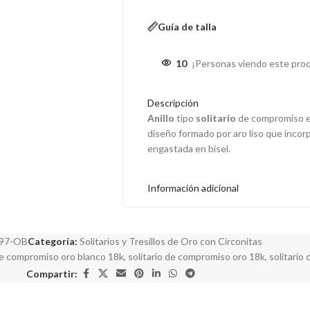
Guía de talla
10
¡Personas viendo este pro
Descripción
Anillo
tipo
solitario
de compromiso e
diseño formado por aro liso que incor
engastada en bisel.
Información adicional
97-OB
Categoría:
Solitarios y Tresillos de Oro con Circonitas
de compromiso oro blanco 18k
,
solitario de compromiso oro 18k
,
solitario
Compartir: