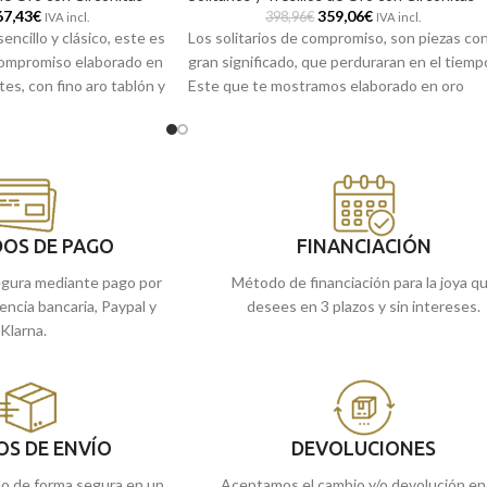
67,43
€
359,06
€
398,96
€
IVA incl.
IVA incl.
encillo y clásico, este es
Los solitarios de compromiso, son piezas co
 compromiso elaborado en
gran significado, que perduraran en el tiemp
tes, con fino aro tablón y
Este que te mostramos elaborado en oro
ntes circonitas junto a
blanco de 18 kilates, un sencillo diseño de a
r tamaño.
tipo tablón, que incorpora una Circonita de 
mm, que te acompañará siempre.
s tiendas de Málaga, o
l pedido online y te lo
Recógelo en nuestras tiendas de Málaga,
si lo prefieres, haz el pedido online y te lo
enviamos a casa.
OS DE PAGO
FINANCIACIÓN
gura mediante pago por
Método de financiación para la joya q
rencia bancaria, Paypal y
desees en 3 plazos y sin intereses.
Klarna.
OS DE ENVÍO
DEVOLUCIONES
do de forma segura en un
Aceptamos el cambio y/o devolución en