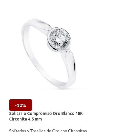
-10%
-10%
Solitario Compromiso Oro Blanco 18K
Solitario Compr
Circonita 4,5 mm
Circonita 5 mm
Solitarios y Tresillos de Oro con Circonitas
Solitarios y Tresi