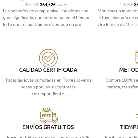
364,52
€
3
405,02
€
408,25
€
IVA incl.
Los solitarios de compromiso, son piezas con
Si buscas un modelo s
gran significado, que perduraran en el tiempo.
el tuyo. Solitario de
Este que te mostramos elaborado en oro
Oro Blanco de 18 kila
blanco de 18 quilates, un sencillo diseño de
ligera banda de radia
aro entreabierto, que incorpora una Circonita
otra central de mayo
de 4 mm engastada en tres garras que te
Recógelo en nuestra
acompañará siempre.
si lo prefieres, haz e
Recógelo en nuestras tiendas de Málaga, o
enviamos a casa.
si lo prefieres, haz el pedido online y te lo
CALIDAD CERTIFICADA
METOD
enviamos a casa.
Todas las joyas compradas en Torres Joyeros
Compra 100% se
poseen por Ley su contraste
tarjeta, transfe
correspondiente.
ENVÍOS GRATUITOS
TIEMP
Envío gratuito en pedidos superiores a 50€
Recibirás el pedi