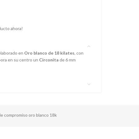
ducto ahora!
laborado en
Oro blanco de 18 kilates
, con
pora en su centro un
Circonita
de 6 mm
 de compromiso oro blanco 18k