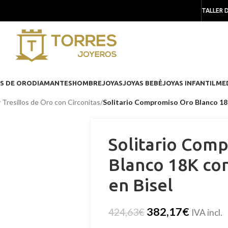
TALLER 
S DE ORO
DIAMANTES
HOMBRE
JOYAS
JOYAS BEBÉ
JOYAS INFANTIL
ME
y Tresillos de Oro con Circonitas
/
Solitario Compromiso Oro Blanco 18K
Solitario Com
Blanco 18K co
en Bisel
382,17
€
424,63
€
IVA incl.