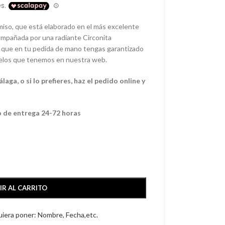
omiso, que está elaborado en el más excelente
ompañada por una radiante Circonita
á que en tu pedida de mano tengas garantizado
delos que tenemos en nuestra web.
ga, o si lo prefieres, haz el pedido online y
o de entrega 24-72 horas
IR AL CARRITO
quiera poner: Nombre, Fecha,etc.