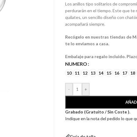
Los anillos tipo solitarios de comprom
perdurarán en el tiempo. Este que te
quilates, un sencillo diseño con cható
acompañará siempre.
Recógelo en nuestras tiendas de Mála
te lo enviamos a casa.
Embalaje para regalo incluido. Plaz
NUMERO
10
11
12
13
14
15
16
17
18
-
+
AÑAD
Grabado (Gratuito / Sin Coste ).
Indique en la nota del pedido lo que 
Guía de talla