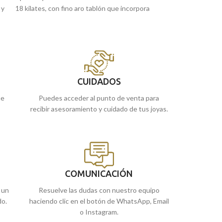
 y
18 kilates, con fino aro tablón que incorpora
Blanco de 18 kila
radiantes circonitas además de otra central.
por una radiante 
Un solitario para llevar toda la vida.
precioso bisel, qu
mano tengas garan
 o
Recógelo en nuestras tiendas de Málaga, o
Descubre todos l
si lo prefieres, haz el pedido online y te lo
nuestra web.
enviamos a casa.
Recógelo en nues
CUIDADOS
si lo prefieres, h
ue
Puedes acceder al punto de venta para
enviamos a casa.
recibir asesoramiento y cuidado de tus joyas.
COMUNICACIÓN
 un
Resuelve las dudas con nuestro equipo
do.
haciendo clic en el botón de WhatsApp, Email
o Instagram.