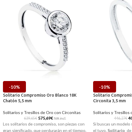
-10%
-10%
Solitario Compromiso Oro Blanco 18K
Solitario Compromi
Chatón 5,5 mm
Circonita 3,5 mm
Solitarios y Tresillos de Oro con Circonitas
Solitarios y Tresillos
575,69
€
4
639,65
€
446,27
€
IVA incl.
Los solitarios de compromiso, son piezas con
Si buscas un modelo s
gran significado, que perdurarán en el tiempo.
el tuyo.
Solitario
de 