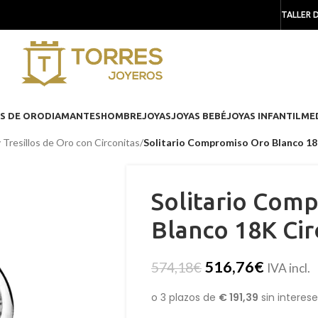
TALLER 
S DE ORO
DIAMANTES
HOMBRE
JOYAS
JOYAS BEBÉ
JOYAS INFANTIL
ME
y Tresillos de Oro con Circonitas
/
Solitario Compromiso Oro Blanco 18
Solitario Com
Blanco 18K Cir
516,76
€
574,18
€
IVA incl.