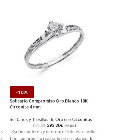
-10%
-10%
Solitario Compromiso Oro Blanco 18K
Solitario Compr
Circonita 4 mm
Circonita 4,5 mm
Solitarios y Tresillos de Oro con Circonitas
Solitarios y Tresi
393,20
€
436,89
€
351,03
IVA incl.
es
Diseño moderno y diferente el de este anillo
Clásico anillo tip
en
tipo compromiso realizado en oro blanco de
que está elaborad