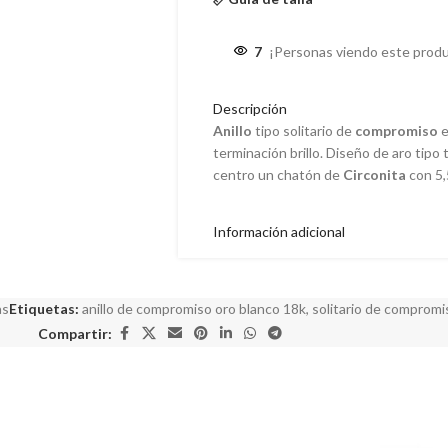
7
¡Personas viendo este produ
Descripción
Anillo
tipo solitario de
compromiso
e
terminación brillo. Diseño de aro tipo
centro un chatón de
Circonita
con 5,
Información adicional
as
Etiquetas:
anillo de compromiso oro blanco 18k
,
solitario de compromi
Compartir: