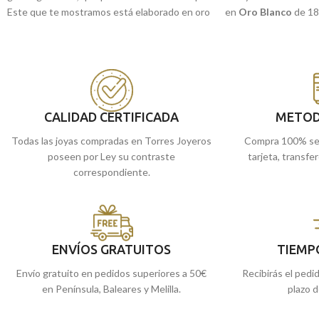
Este que te mostramos está elaborado en oro
en
Oro Blanco
de 18 
blanco de 18 kilates, con un precioso aro tipo
radiante cironita sup
tablón, con radiante circonita en su centro,
contigo. Una pieza de
que hará que en tu pedida de mano tengas
Recógelo en nuestra
garantizado el ¡sí quiero! Descubre todos los
si lo prefieres, haz e
modelos que tenemos en nuestra web.
enviamos a casa.
Recógelo en nuestras tiendas de Málaga, o
CALIDAD CERTIFICADA
METOD
si lo prefieres, haz el pedido online y te lo
Todas las joyas compradas en Torres Joyeros
Compra 100% se
enviamos a casa.
poseen por Ley su contraste
tarjeta, transfe
correspondiente.
ENVÍOS GRATUITOS
TIEMP
Envío gratuito en pedidos superiores a 50€
Recibirás el pedi
en Península, Baleares y Melilla.
plazo d