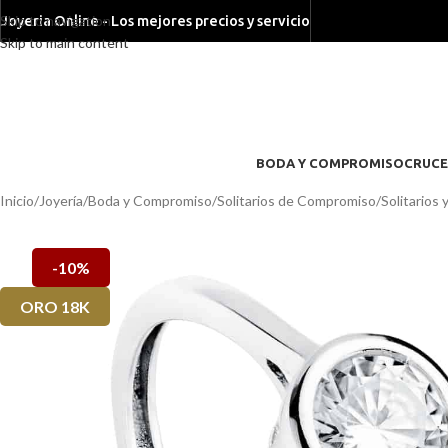
Skip to navigation
Joyeria Online - Los mejores precios y servicio
Skip to main content
BODA Y COMPROMISO
CRUCE
Inicio
/
Joyería
/
Boda y Compromiso
/
Solitarios de Compromiso
/
Solitarios 
-10%
ORO 18K