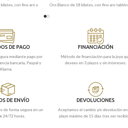
kilates, con fino aro y
Oro Blanco de 18 kilates, con fino aro tablón
erior para estar siempre
ligera banda de radiantes circonitas junto a
 joyería eterna.
otra central de mayor tamaño.
s tiendas de Málaga, o
Recógelo en nuestras tiendas de Málaga,
l pedido online y te lo
si lo prefieres, haz el pedido online y te lo
enviamos a casa.
OS DE PAGO
FINANCIACIÓN
gura mediante pago por
Método de financiación para la joya q
rencia bancaria, Paypal y
desees en 3 plazos y sin intereses.
Klarna.
OS DE ENVÍO
DEVOLUCIONES
do de forma segura en un
Aceptamos el cambio y/o devolución en
e 24/72 horas.
plazo máximo de 15 días tras ser recibi