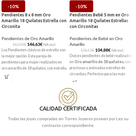
-10%
-10%
Pendientes 8 x 8 mm Oro
Pendientes Bebé 5 mm en Oro
Amarillo 18 Quilates Estrella con
Amarillo 18 Quilates Estrellas
Circonita
con Circonitas
Pendientes de Oro Amarillo
Pendientes de Bebé en Oro
146,63
€
Amarillo
162,92
€
IVA incl.
104,88
€
Los Pendientes clásicos de estrella son
116,53
€
IVA incl.
Dulces pendientes de bebé realizados
la mejor opción. Esta pareja de
en
Oro amarillo de 18 quilates,
con
pendientes para mujer realizados en
preciosas y animadas estrellas de
oro amarillo de 18 quilates, con estrella
circonitas
.
Perfectos para las más
en terminación brillo y acompañada por
peques de la casa.
circonita.
Puedes encontrarlas en nuestras
tiendas de Málaga y Melilla, o si lo
prefieres, puedes encargarla online
CALIDAD CERTIFICADA
y te la enviamos a casa.
Todas las joyas compradas en Torres Joyeros poseen por Ley su
contraste correspondiente.