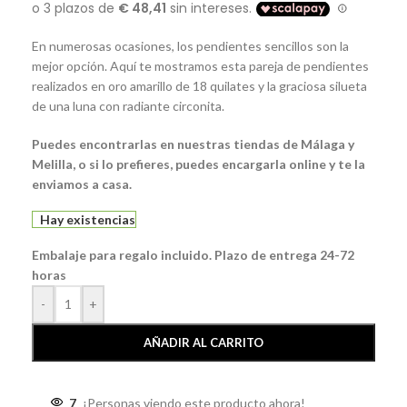
En numerosas ocasiones, los pendientes sencillos son la
mejor opción. Aquí te mostramos esta pareja de pendientes
realizados en oro amarillo de 18 quilates y la graciosa silueta
de una luna con radiante circonita.
Puedes encontrarlas en nuestras tiendas de Málaga y
Melilla, o si lo prefieres, puedes encargarla online y te la
enviamos a casa.
Hay existencias
Embalaje para regalo incluido. Plazo de entrega 24-72
horas
-
+
AÑADIR AL CARRITO
7
¡Personas viendo este producto ahora!