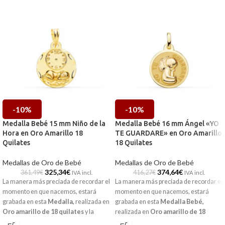
-10%
-10%
Medalla Bebé 15 mm Niño de la
Medalla Bebé 16 mm Ángel «YO
Hora en Oro Amarillo 18
TE GUARDARE» en Oro Amarillo
Quilates
18 Quilates
Medallas de Oro de Bebé
Medallas de Oro de Bebé
325,34
€
374,64
€
361,49
€
416,27
€
IVA incl.
IVA incl.
La manera más preciada de recordar el
La manera más preciada de recordar el
momento en que nacemos, estará
momento en que nacemos, estará
grabada en esta
Medalla
,
realizada en
grabada en esta
Medalla Bebé
,
Oro amarillo de 18 quilates
y la
realizada en
Oro amarillo de 18
imagen a relieve del
niño de la hora.
quilates
y la frase:
"YO TE