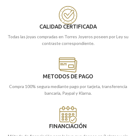
GUARDARE".
Puedes encontrarla en nuestras
tiendas de Málaga y Melilla, o
Puedes encontrarla en nuestras
comprarla online y te la enviamos a
tiendas de Málaga y Melilla, o
casa.
comprarla online y te la enviamos a
CALIDAD CERTIFICADA
casa.
Todas las joyas compradas en Torres Joyeros poseen por Ley su
contraste correspondiente.
METODOS DE PAGO
Compra 100% segura mediante pago por tarjeta, transferencia
bancaria, Paypal y Klarna.
FINANCIACIÓN