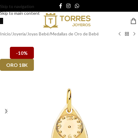
Skip to navigation
Skip to main content
Inicio
/
Joyería
/
Joyas Bebé
/
Medallas de Oro de Bebé
-10%
ORO 18K