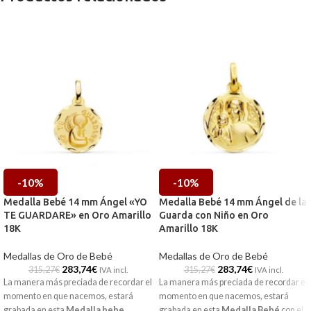
-10%
-10%
Medalla Bebé 14 mm Ángel «YO
Medalla Bebé 14 mm Ángel de la
TE GUARDARE» en Oro Amarillo
Guarda con Niño en Oro
18K
Amarillo 18K
Medallas de Oro de Bebé
Medallas de Oro de Bebé
283,74
€
283,74
€
315,27
€
315,27
€
IVA incl.
IVA incl.
La manera más preciada de recordar el
La manera más preciada de recordar el
momento en que nacemos, estará
momento en que nacemos, estará
grabada en esta
Medalla bebe
,
grabada en esta
Medalla Bebé
con el