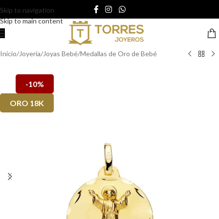
Skip to navigation
Skip to main content
Inicio
/
Joyería
/
Joyas Bebé
/
Medallas de Oro de Bebé
-10%
ORO 18K