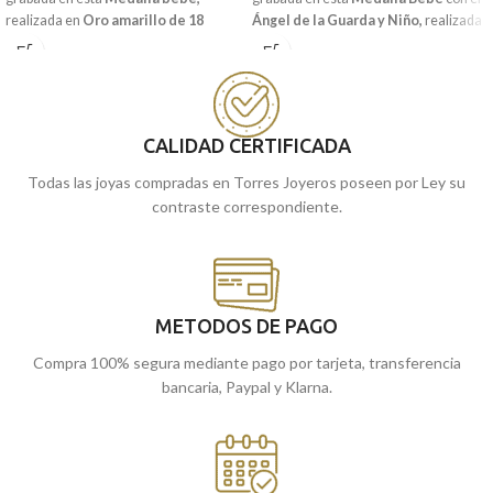
realizada en
Oro amarillo de 18
Ángel de la Guarda y Niño,
realizada
kilates
y la frase:
"YO TE
en
Oro amarillo de 18 kilates.
GUARDARE".
Estupenda para regalar en estas
edades y que conserven para toda la
Puedes encontrarla en nuestras
vida.
tiendas de Málaga, o comprarla
online y te la enviamos a casa.
Puedes encontrarla en nuestras
CALIDAD CERTIFICADA
tiendas de Málaga, o comprarla
Todas las joyas compradas en Torres Joyeros poseen por Ley su
online y te la enviamos a casa.
contraste correspondiente.
METODOS DE PAGO
Compra 100% segura mediante pago por tarjeta, transferencia
bancaria, Paypal y Klarna.