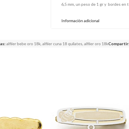
6,5 mm, un peso de 1 gr y bordes en t
Información adicional
as:
alfiler bebe oro 18k
,
alfiler cuna 18 quilates
,
alfiler oro 18k
Compartir