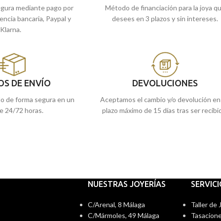
gura mediante pago por
Método de financiación para la joya q
enviamos a casa.
rencia bancaria, Paypal y
desees en 3 plazos y sin intereses.
Klarna.
OS DE ENVÍO
DEVOLUCIONES
do de forma segura en un
Aceptamos el cambio y/o devolución en
e 24/72 horas.
plazo máximo de 15 días tras ser recibi
NUESTRAS JOYERÍAS
SERVIC
C/Arenal, 8 Málaga
Taller de
C/Mármoles, 49 Málaga
Tasacione