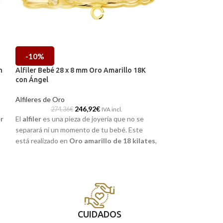
-10%
-10%
n
Alfiler Bebé 28 x 8 mm Oro Amarillo 18K
Alfiler Bebé 30 
con Ángel
con Tallado Hoja
Alfileres de Oro
Alfileres de Oro
246,92
€
274,36
€
262,75
IVA incl.
er
El
alfiler
es una pieza de joyería que no se
La joya perfecta y
separará ni un momento de tu bebé. Este
figura del clásico
a
está realizado en
Oro amarillo de 18 kilates
,
amarillo de 18 ki
con placa de grabación central y la imagen de
5 mm en terminació
un gracioso ángel tallado en uno de sus
perfecta para colo
extremos.
personalizar en su
a,
que nos digas.
Puedes encontrarlo en nuestras tiendas
de Málaga, o si lo encargas online, te lo
Puedes encontra
enviamos a casa.
de Málaga, o si l
CUIDADOS
enviamos a casa.