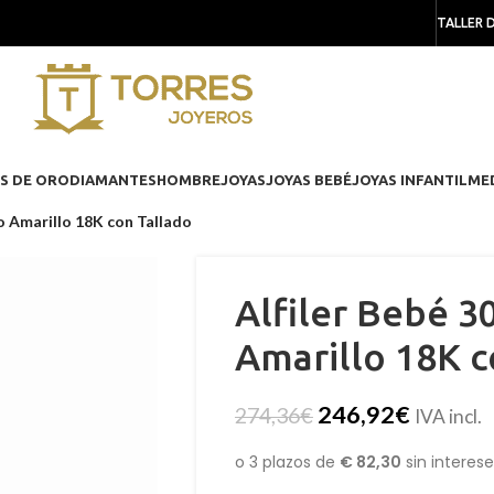
TALLER 
S DE ORO
DIAMANTES
HOMBRE
JOYAS
JOYAS BEBÉ
JOYAS INFANTIL
ME
ro Amarillo 18K con Tallado
Alfiler Bebé 3
Amarillo 18K c
246,92
€
274,36
€
IVA incl.