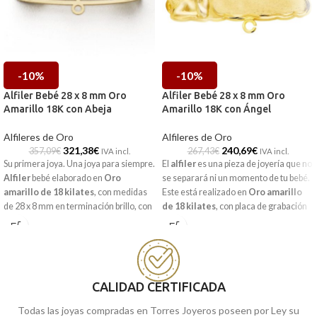
-10%
-10%
Alfiler Bebé 28 x 8 mm Oro
Alfiler Bebé 28 x 8 mm Oro
Amarillo 18K con Abeja
Amarillo 18K con Ángel
Alfileres de Oro
Alfileres de Oro
321,38
€
240,69
€
357,09
€
267,43
€
IVA incl.
IVA incl.
Su primera joya. Una joya para siempre.
El
alfiler
es una pieza de joyería que no
Alfiler
bebé elaborado en
Oro
se separará ni un momento de tu bebé.
amarillo de 18 kilates
, con medidas
Este está realizado en
Oro amarillo
de 28 x 8 mm en terminación brillo, con
de 18 kilates
, con placa de grabación
diseño sencillo acompañado dos
central y la imagen de un gracioso
animadas abejas en sus extremos. En
ángel tallado en uno de sus extremos.
su centro no olvides decirnos que es lo
Puedes encontrarlo en nuestras
que quieres grabarle, nombre, fecha,
tiendas de Málaga, o si lo encargas
iniciales, etc.
online, te lo enviamos a casa.
CALIDAD CERTIFICADA
Puedes encontrarlo en nuestras
Todas las joyas compradas en Torres Joyeros poseen por Ley su
tiendas de Málaga, o si lo encargas