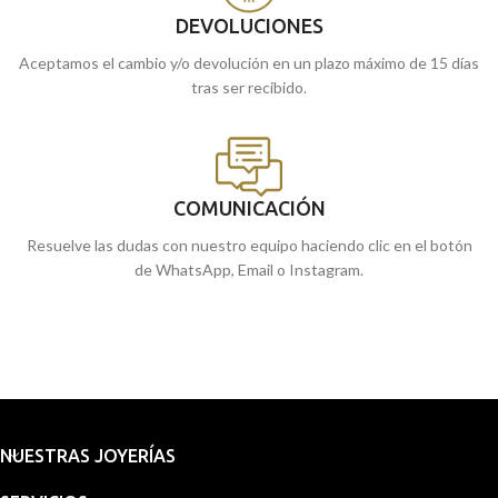
DEVOLUCIONES
Aceptamos el cambio y/o devolución en un plazo máximo de 15 días
tras ser recibido.
COMUNICACIÓN
Resuelve las dudas con nuestro equipo haciendo clic en el botón
de WhatsApp, Email o Instagram.
NUESTRAS JOYERÍAS