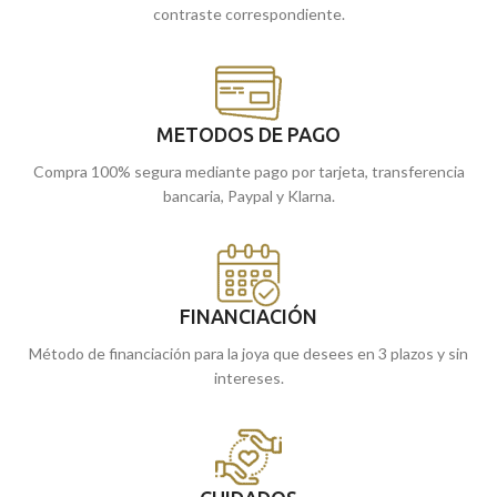
contraste correspondiente.
METODOS DE PAGO
Compra 100% segura mediante pago por tarjeta, transferencia
bancaria, Paypal y Klarna.
FINANCIACIÓN
Método de financiación para la joya que desees en 3 plazos y sin
intereses.