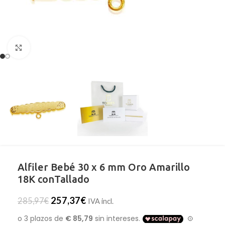
Clic para ampliar
Alfiler Bebé 30 x 6 mm Oro Amarillo
18K conTallado
257,37
€
285,97
€
IVA incl.