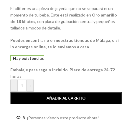
El
alfiler
es una pieza de joyería que no se separará ni un
momento de tu bebé. Este está realizado en
Oro amarillo
de 18 kilates
, con placa de grabación central y pequeños
tallados a modos de detalle.
Puedes encontrarlo en nuestras tiendas de Málaga, o si
lo encargas online, te lo enviamos a casa.
Hay existencias
Embalaje para regalo incluido. Plazo de entrega 24-72
horas
-
+
AÑADIR AL CARRITO
8
¡Personas viendo este producto ahora!