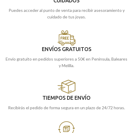
CUIDADOS
Puedes acceder al punto de venta para recibir asesoramiento y
cuidado de tus joyas.
ENVÍOS GRATUITOS
Envío gratuito en pedidos superiores a 50€ en Península, Baleares
y Melilla.
TIEMPOS DE ENVÍO
Recibirás el pedido de forma segura en un plazo de 24/72 horas.