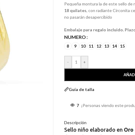
Pequeña montura la de este sello de n
18 quilates
, con radiante Circonita c
no pasarán desapercibido
Embalaje para regalo incluido. Plaz
NUMERO
8
9
10
11
12
13
14
15
-
+
AÑAD
Guía de talla
7
¡Personas viendo este produ
Descripción
Sello niño elaborado en
Oro 