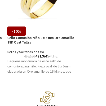
-10%
-10%
lo
Sello Comunión Niño 8 x 6 mm Oro amarillo
Sello Comunión N
18K Oval Tallas
18K Tallas Curva
Sellos y Solitarios de Oro
Sellos y Solitario
421,36
€
468,18
€
551,67
IVA incl.
Pequeña montura la de este sello de
Pequeña montura l
comunión para niño. Pieza oval de 8 x 6 mm
comunión para niñ
elaborada en Oro amarillo de 18 kilates, que
elaborada en Oro a
incorpora ligero matizado en su base y
sencilla base y de
sencillas tallas en sus hombros. Una joya de
hombros. Un sell
corte clásico, ideal para regalar en la primera
diferente al habitu
comunión y que le durará toda la vida.
vida.
Puedes encontrarlo en nuestras tiendas
de Málaga, o si lo prefieres, puedes