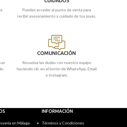
CUIDADOS
comprarla online y te la enviamos a casa.
ue
Puedes acceder al punto de venta para
recibir asesoramiento y cuidado de tus joyas.
COMUNICACIÓN
 un
Resuelve las dudas con nuestro equipo
do.
haciendo clic en el botón de WhatsApp, Email
o Instagram.
IOS
INFORMACIÓN
 Joyería en Málaga
Términos y Condiciones