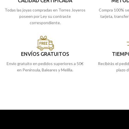
CALIDAD CERTIFICADA
METOD
Puedes encontrarlo en nuestras tiendas
comprarla online y t
Todas las joyas compradas en Torres Joyeros
Compra 100% se
de Málaga. O si lo prefieres, puedes
poseen por Ley su contraste
tarjeta, transfe
encargarlo online y te lo enviamos a casa.
correspondiente.
ENVÍOS GRATUITOS
TIEMP
Envío gratuito en pedidos superiores a 50€
Recibirás el pedi
en Península, Baleares y Melilla.
plazo d