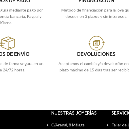
OS DE PAGO
FINANCIACIÓN
e la enviamos a casa.
gura mediante pago por
Método de financiación para la joya q
rencia bancaria, Paypal y
desees en 3 plazos y sin intereses.
Klarna.
OS DE ENVÍO
DEVOLUCIONES
do de forma segura en un
Aceptamos el cambio y/o devolución en
e 24/72 horas.
plazo máximo de 15 días tras ser recibi
NUESTRAS JOYERÍAS
SERVIC
C/Arenal, 8 Málaga
Taller de