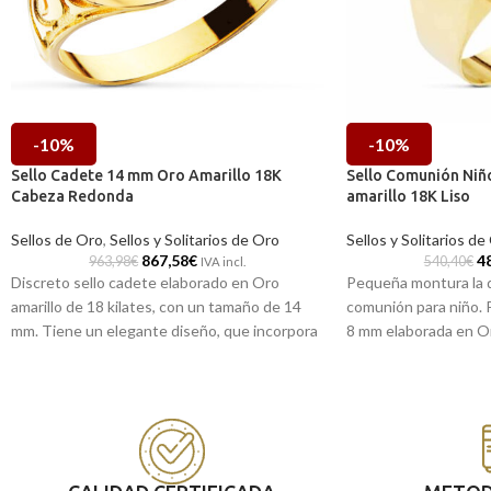
-10%
-10%
Sello Cadete 14 mm Oro Amarillo 18K
Sello Comunión Niñ
Cabeza Redonda
amarillo 18K Liso
Sellos de Oro
,
Sellos y Solitarios de Oro
Sellos y Solitarios de
867,58
€
4
963,98
€
540,40
€
IVA incl.
Discreto sello cadete elaborado en Oro
Pequeña montura la d
amarillo de 18 kilates, con un tamaño de 14
comunión para niño. P
mm. Tiene un elegante diseño, que incorpora
8 mm elaborada en Oro
una cabeza lisa redonda con terminación mate
que incorpora ligero 
y ligero bisel en terminación brillo, además de
resto en terminación 
estar delicadamente tallado en sus laterales.
clásico, ideal para reg
Su tamaño hace que sea una pieza ideal para
comunión y que le dur
lucir en cualquier ocasión o regalar en la
Puedes encontrarlo
primera comunión.
de Málaga, o si lo p