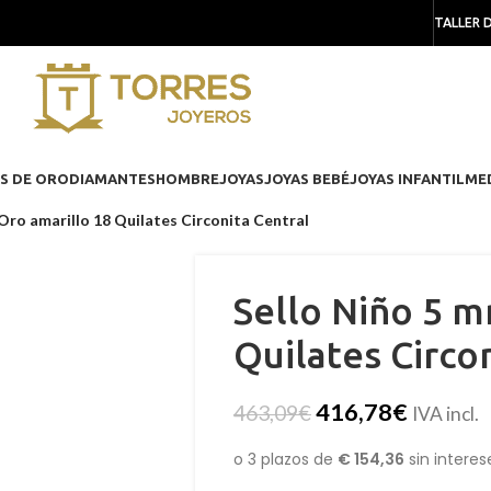
TALLER 
S DE ORO
DIAMANTES
HOMBRE
JOYAS
JOYAS BEBÉ
JOYAS INFANTIL
ME
Oro amarillo 18 Quilates Circonita Central
Sello Niño 5 m
Quilates Circo
416,78
€
463,09
€
IVA incl.