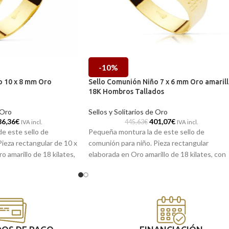
-10%
o 10 x 8 mm Oro
Sello Comunión Niño 7 x 6 mm Oro amaril
18K Hombros Tallados
 Oro
Sellos y Solitarios de Oro
86,36
€
401,07
€
445,63
€
IVA incl.
IVA incl.
e este sello de
Pequeña montura la de este sello de
ieza rectangular de 10 x
comunión para niño. Pieza rectangular
 amarillo de 18 kilates,
elaborada en Oro amarillo de 18 kilates, con
matizado en su base y el
sencilla base y detalles tallados en sus
brillo. Una joya de corte
hombros. Un sello clásico, que le durará toda
alar en la primera
la vida.
ará toda la vida.
Puedes encontrarlo en nuestras tiendas
 en nuestras tiendas
de Málaga. O si lo prefieres, puedes
refieres, puedes
encargarlo online y te lo enviamos a casa.