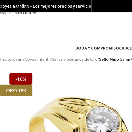
Skip to navigation
Joyeria Online - Los mejores precios y servicio
Skip to main content
BODA Y COMPROMISO
CRUCE
Inicio
/
Joyería
/
Joyas Infantil
/
Sellos y Solitarios de Oro
/
Sello Niño 5 mm 
-10%
ORO 18K