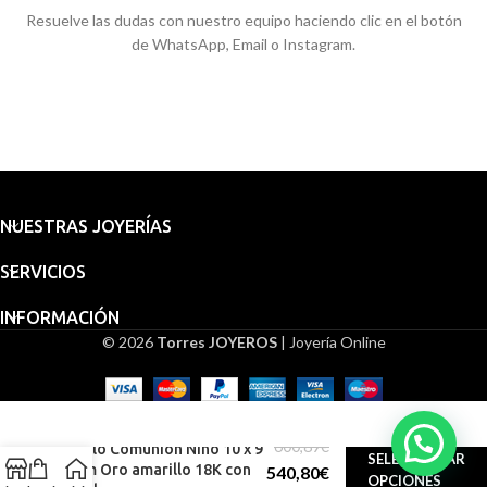
Resuelve las dudas con nuestro equipo haciendo clic en el botón
de WhatsApp, Email o Instagram.
NUESTRAS JOYERÍAS
SERVICIOS
INFORMACIÓN
© 2026
Torres JOYEROS
| Joyería Online
600,89
€
Sello Comunión Niño 10 x 9
SELECCIONAR
mm Oro amarillo 18K con
540,80
€
OPCIONES