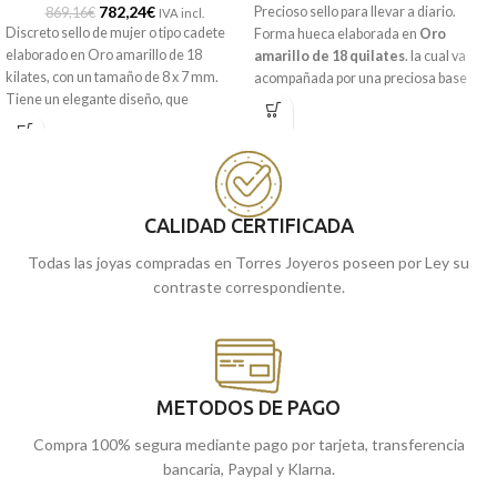
782,24
€
Precioso sello para llevar a diario.
869,16
€
IVA incl.
Discreto sello de mujer o tipo cadete
Forma hueca elaborada en
Oro
elaborado en Oro amarillo de 18
amarillo de 18 quilates
. la cual va
kilates, con un tamaño de 8 x 7 mm.
acompañada por una preciosa base
Tiene un elegante diseño, que
oval, que incorpora un excelente y
incorpora una cabeza lisa oval con
preciso tallado a modo de decoración.
terminación matizada, además de
estar delicadamente tallado en sus
hombros con unas estrías bajo releve.
Su tamaño hace que sea una pieza
CALIDAD CERTIFICADA
ideal para lucir en cualquier ocasión o
regalar en la primera comunión.
Todas las joyas compradas en Torres Joyeros poseen por Ley su
contraste correspondiente.
Puedes encontrarlo en nuestras
tiendas de Málaga. O si lo prefieres,
puedes encargarlo online y te lo
enviamos a casa.
METODOS DE PAGO
Compra 100% segura mediante pago por tarjeta, transferencia
bancaria, Paypal y Klarna.