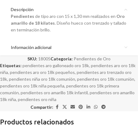
Descripción
Pendientes
de tipo aro con 15 x 1,30 mm realizados en
Oro
amarillo de 18 kilates
. Diseño hueco con trenzado y tallado
en terminación brillo.
Información adicional
SKU:
18005
Categoría:
Pendientes de Oro
Etiquetas:
pendientes aro galloneado oro 18k
,
pendientes aro oro 18k
niña
,
pendientes aro oro 18k pequeños
,
pendientes aro trenzado oro
18k
,
pendientes niña oro 18k comunión
,
pendientes oro 18k comunión
,
pendientes oro 18k niña pequeña
,
pendientes oro 18k primera
comunión
,
pendientes oro amarillo 18k infantil
,
pendientes oro amarillo
18k niña
,
pendientes oro niña
Compartir:
Productos relacionados