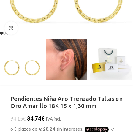
Clic para ampliar
Pendientes Niña Aro Trenzado Tallas en
Oro Amarillo 18K 15 x 1,30 mm
84,74
€
94,15
€
IVA incl.