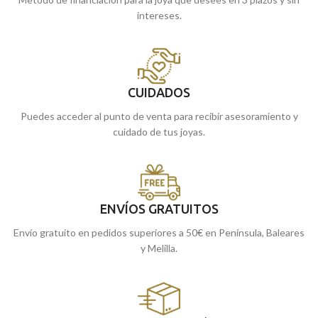
intereses.
CUIDADOS
Puedes acceder al punto de venta para recibir asesoramiento y
cuidado de tus joyas.
ENVÍOS GRATUITOS
Envío gratuito en pedidos superiores a 50€ en Península, Baleares
y Melilla.