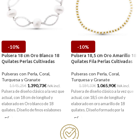
-10%
-10%
Pulsera 18 cm Oro Blanco 18
Pulsera 18,5 cm Oro Amarillo 18
Quilates Perlas Cultivadas
Quilates Fila Perlas Cultivadas
Pulseras con Perla, Coral,
Pulseras con Perla, Coral,
Turquesa y Granate
Turquesa y Granate
1.390,73
€
1.065,90
€
1.545,25
€
1.184,33
€
IVA incl.
IVA incl.
Pulsera de diseño clásico a la vez que
Pulsera de diseño clásico a la vez que
actual, con 18 cm de longitud y
actual, con 18,5 cm de longitud y
elaborado en Oro blanco de 18
elaborado en oro amarillo de 18
quilates. Diseño de finos eslabones
quilates. Diseño formado por la
lisos en terminación brillo,
consecución de preciosas perlas
acompañados por preciosas perlas
cultivadas con sencillas casquillas
cultivadas.
lisas. Una joya para siempre.
Puedes encontrarlo en nuestras
Puedes encontrarlo en nuestras