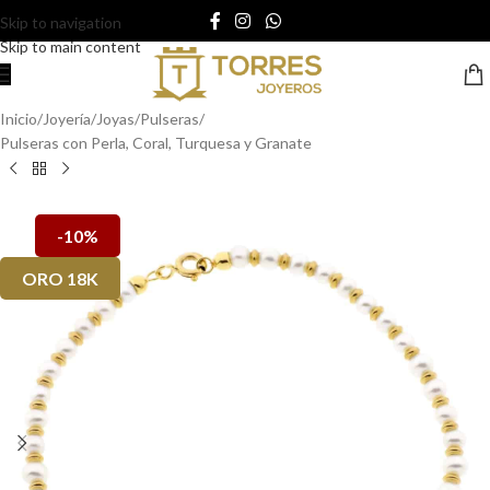
Skip to navigation
Skip to main content
Inicio
/
Joyería
/
Joyas
/
Pulseras
/
Pulseras con Perla, Coral, Turquesa y Granate
-10%
ORO 18K