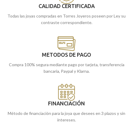
tiendas de Málaga y Melilla, o si lo
tiendas de Málaga y Melilla, o si lo
CALIDAD CERTIFICADA
encargas online, te lo enviamos a
encargas online, te lo enviamos a
Todas las joyas compradas en Torres Joyeros poseen por Ley su
casa.
casa.
contraste correspondiente.
METODOS DE PAGO
Compra 100% segura mediante pago por tarjeta, transferencia
bancaria, Paypal y Klarna.
FINANCIACIÓN
Método de financiación para la joya que desees en 3 plazos y sin
intereses.