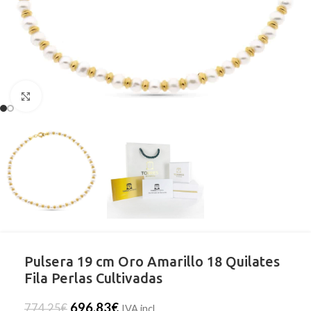
Clic para ampliar
Pulsera 19 cm Oro Amarillo 18 Quilates
Fila Perlas Cultivadas
696,83
€
774,25
€
IVA incl.