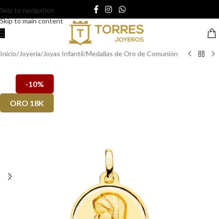
Skip to navigation
Skip to main content
Inicio
/
Joyería
/
Joyas Infantil
/
Medallas de Oro de Comunión
-10%
ORO 18K