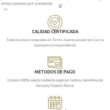
primera comunión, por ir acompañada
perfecto para la comunión. Un
del cariñoso y protector Ángel Burlón".
recuerdo para siempre.
Puedes encontrarla en nuestras
Puedes encontrarla en nuestras
tiendas de Málaga y Melilla, o si lo
tiendas de Málaga y Melilla, o si lo
prefieres, encargarla online y te la
prefieres, encargarla online y te la
enviamos a casa.
CALIDAD CERTIFICADA
enviamos a casa.
Todas las joyas compradas en Torres Joyeros poseen por Ley su
contraste correspondiente.
METODOS DE PAGO
Compra 100% segura mediante pago por tarjeta, transferencia
bancaria, Paypal y Klarna.