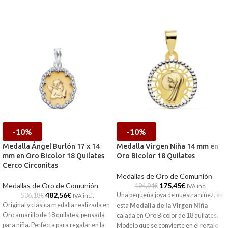
-10%
-10%
Medalla Ángel Burlón 17 x 14
Medalla Virgen Niña 14 mm en
mm en Oro Bicolor 18 Quilates
Oro Bicolor 18 Quilates
Cerco Circonitas
Medallas de Oro de Comunión
Medallas de Oro de Comunión
175,45
€
194,94
€
IVA incl.
482,56
€
Una pequeña joya de nuestra niñez, es
536,18
€
IVA incl.
Original y clásica medalla realizada en
esta
Medalla de la Virgen Niña
Oro amarillo de 18 quilates, pensada
calada en Oro Bicolor de 18 quilates.
para niña. Perfecta para regalar en la
Modelo que se convierte en el regalo