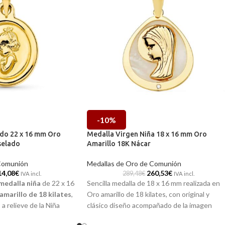
-10%
do 22 x 16 mm Oro
Medalla Virgen Niña 18 x 16 mm Oro
selado
Amarillo 18K Nácar
Comunión
Medallas de Oro de Comunión
14,08
€
260,53
€
289,48
€
IVA incl.
IVA incl.
medalla niña
de 22 x 16
Sencilla medalla de 18 x 16 mm realizada en
amarillo de 18 kilates
,
Oro amarillo de 18 kilates, con original y
a relieve de la Niña
clásico diseño acompañado de la imagen
sel exterior. Una medalla
central de la tierna Virgen Niña y fondo en