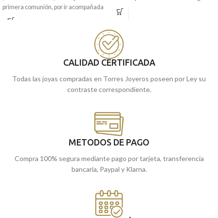
primera comunión, por ir acompañada
perfecto para la comunión. Un
del cariñoso y protector Ángel Burlón".
recuerdo para siempre.
Puedes encontrarla en nuestras
Puedes encontrarla en nuestras
tiendas de Málaga y Melilla, o si lo
tiendas de Málaga y Melilla, o si lo
prefieres, encargarla online y te la
prefieres, encargarla online y te la
enviamos a casa.
CALIDAD CERTIFICADA
enviamos a casa.
Todas las joyas compradas en Torres Joyeros poseen por Ley su
contraste correspondiente.
METODOS DE PAGO
Compra 100% segura mediante pago por tarjeta, transferencia
bancaria, Paypal y Klarna.