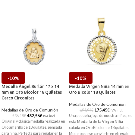
-10%
-10%
Medalla Ángel Burlón 17 x 14
Medalla Virgen Niña 14 mm en
mm en Oro Bicolor 18 Quilates
Oro Bicolor 18 Quilates
Cerco Circonitas
Medallas de Oro de Comunión
Medallas de Oro de Comunión
175,45
€
194,94
€
IVA incl.
482,56
€
Una pequeña joya de nuestra niñez, es
536,18
€
IVA incl.
Original y clásica medalla realizada en
esta
Medalla de la Virgen Niña
Oro amarillo de 18 quilates, pensada
calada en Oro Bicolor de 18 quilates.
para niña. Perfecta para regalar en la
Modelo que se convierte en el regalo