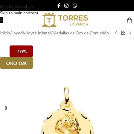
Skip to navigation
Skip to main content
Inicio
/
Joyería
/
Joyas Infantil
/
Medallas de Oro de Comunión
-10%
ORO 18K