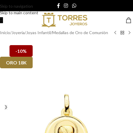
Skip to navigation
Skip to main content
Inicio
/
Joyería
/
Joyas Infantil
/
Medallas de Oro de Comunión
-10%
ORO 18K