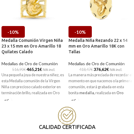
-10%
-10%
Medalla Comunión Virgen Niña
Medalla Niña Rezando 22 x 14
23 x 15 mm en Oro Amarillo 18
mm en Oro Amarillo 18K con
Quilates Calado
Tallas
Medallas de Oro de Comunión
Medallas de Oro de Comunión
465,21
€
376,62
€
516,90
€
418,47
€
IVA incl.
IVA incl.
Una pequeña joya de nuestra niñez, es
La manera más preciada de recordar el
esta Medalla comunión de la Virgen
momento en que nacemos o la primera
Niña con precioso calado exterior en
comunión, estará grabada en esta
terminación brillo, realizada en Oro
bonita
medalla
,
realizada en
Oro
Amarillo de 18 quilates. Una pieza de
amarillo de 18 kilates
y la imagen a
joyería especial de comunión, que no
relieve de la niña rezando.
querrá quitarse nunca.
Recógela en nuestras tiendas de
Puedes encontrarla en nuestras
Málaga, o cómprala online y te la
tiendas de Málaga y Melilla, o si lo
llevamos a casa.
CALIDAD CERTIFICADA
prefieres, encargarla online y te la