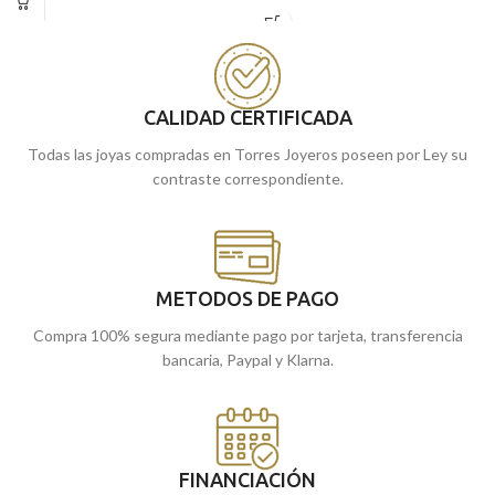
bisel exterior. Una medalla pensada
Puedes encontrarla en nuestras
para niña, que es ideal para llevar en la
tiendas de Málaga y Melilla, o si lo
primera comunión.
prefieres, encargarla online y te la
Puedes encontrarla en nuestras
enviamos a casa.
tiendas de Málaga, o si lo prefieres,
CALIDAD CERTIFICADA
encargarla online y te la enviamos a
Todas las joyas compradas en Torres Joyeros poseen por Ley su
casa.
contraste correspondiente.
METODOS DE PAGO
Compra 100% segura mediante pago por tarjeta, transferencia
bancaria, Paypal y Klarna.
FINANCIACIÓN