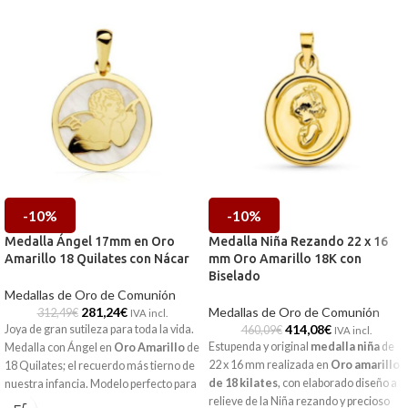
-10%
-10%
Medalla Ángel 17mm en Oro
Medalla Niña Rezando 22 x 16
Amarillo 18 Quilates con Nácar
mm Oro Amarillo 18K con
Biselado
Medallas de Oro de Comunión
281,24
€
Medallas de Oro de Comunión
312,49
€
IVA incl.
414,08
€
Joya de gran sutileza para toda la vida.
460,09
€
IVA incl.
Estupenda y original
medalla niña
de
Medalla con Ángel en
Oro Amarillo
de
22 x 16 mm realizada en
Oro amarillo
18 Quilates; el recuerdo más tierno de
de 18 kilates
, con elaborado diseño a
nuestra infancia. Modelo perfecto para
relieve de la Niña rezando y precioso
regalar en la primera comunión.