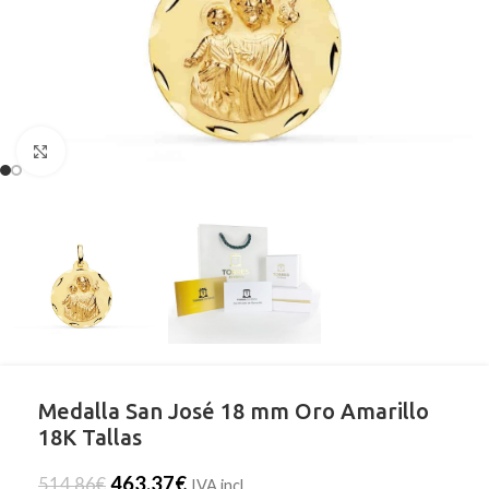
Clic para ampliar
Medalla San José 18 mm Oro Amarillo
18K Tallas
463,37
€
514,86
€
IVA incl.