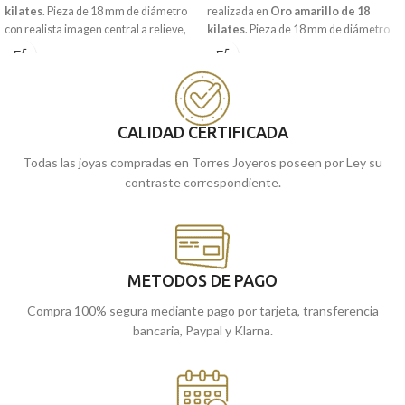
kilates
. Pieza de 18 mm de diámetro
realizada en
Oro amarillo de 18
con realista imagen central a relieve,
kilates
. Pieza de 18 mm de diámetro
que incorpora a modo de decoración,
con realista imagen central a relieve,
distintos contrastes de terminación
que incorpora a modo de decoración,
brillo y mate.
original y sencillo bisel lateral que le
dan ese toque tan especial.
Recógela en nuestras tiendas de
Málaga, o cómprala online y te la
Recógela en nuestras tiendas de
CALIDAD CERTIFICADA
llevamos a casa.
Málaga, o cómprala online y te la
Todas las joyas compradas en Torres Joyeros poseen por Ley su
llevamos a casa.
contraste correspondiente.
METODOS DE PAGO
Compra 100% segura mediante pago por tarjeta, transferencia
bancaria, Paypal y Klarna.