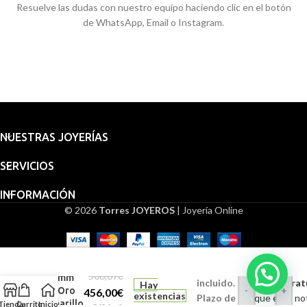
Resuelve las dudas con nuestro equipo haciendo clic en el botón
de WhatsApp, Email o Instagram.
NUESTRAS JOYERÍAS
SERVICIOS
INFORMACIÓN
© 2026
Torres JOYEROS
| Joyería Online
Embalaje
Medalla
San
para
Miguel
regalo
506,67
€
18 mm
incluido.
Grabado (Gratui
Hay
-
+
en Oro
456,00
€
existencias
Plazo de
Indique en la no
Amarillo
Tienda
Carrito
Inicio