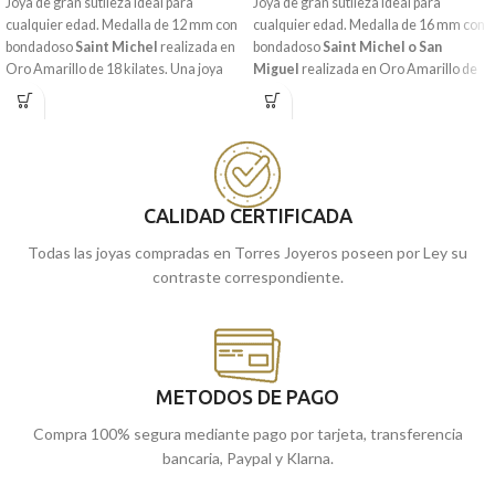
Joya de gran sutileza ideal para
Joya de gran sutileza ideal para
cualquier edad. Medalla de 12 mm con
cualquier edad. Medalla de 16 mm con
bondadoso
Saint Michel
realizada en
bondadoso
Saint Michel o San
Oro Amarillo
de 18 kilates. Una joya
Miguel
realizada en
Oro Amarillo
de
perfecta para colocártela y llevar allá
18 kilates. Una joya perfecta para
donde vayas, es por ello que no debes
colocártela y llevar allá donde vayas, es
dejar escapar esta oportunidad.
por ello que no debes dejar escapar
esta oportunidad.
Puedes encontrarla en nuestras
Puedes encontrarla en nuestras
Málaga
tiendas de
, o comprarla
CALIDAD CERTIFICADA
Málaga
online y te la llevamos a casa.
tiendas de
, o comprarla
online y te la llevamos a casa.
Todas las joyas compradas en Torres Joyeros poseen por Ley su
contraste correspondiente.
METODOS DE PAGO
Compra 100% segura mediante pago por tarjeta, transferencia
bancaria, Paypal y Klarna.