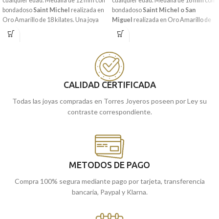
cualquier edad. Medalla de 12 mm con
cualquier edad. Medalla de 16 mm con
bondadoso
Saint Michel
realizada en
bondadoso
Saint Michel o San
Oro Amarillo
de 18 kilates. Una joya
Miguel
realizada en
Oro Amarillo
de
perfecta para colocártela y llevar allá
18 kilates. Una joya perfecta para
donde vayas, es por ello que no debes
colocártela y llevar allá donde vayas, es
dejar escapar esta oportunidad.
por ello que no debes dejar escapar
esta oportunidad.
Puedes encontrarla en nuestras
Puedes encontrarla en nuestras
Málaga
tiendas de
, o comprarla
CALIDAD CERTIFICADA
Málaga
online y te la llevamos a casa.
tiendas de
, o comprarla
online y te la llevamos a casa.
Todas las joyas compradas en Torres Joyeros poseen por Ley su
contraste correspondiente.
METODOS DE PAGO
Compra 100% segura mediante pago por tarjeta, transferencia
bancaria, Paypal y Klarna.