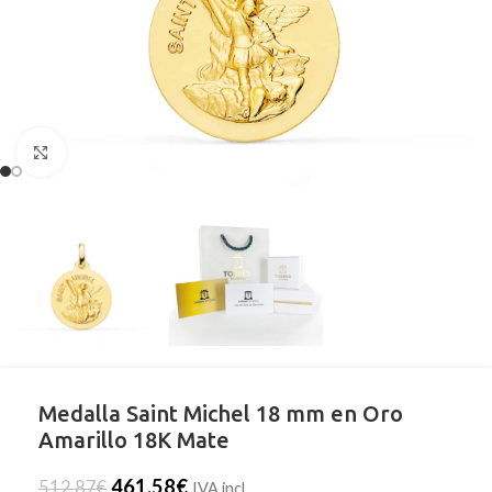
Clic para ampliar
Medalla Saint Michel 18 mm en Oro
Amarillo 18K Mate
461,58
€
512,87
€
IVA incl.